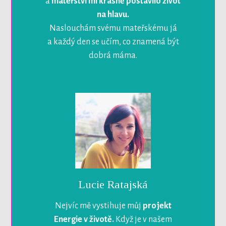
a
mateřství mi krásně postavilo život
na hlavu.
Naslouchám svému mateřskému já
a každý den se učím, co znamená být
dobrá máma.
Lucie Ratajská
Nejvíc mě vystihuje můj
projekt
Energie v životě.
Když je v našem