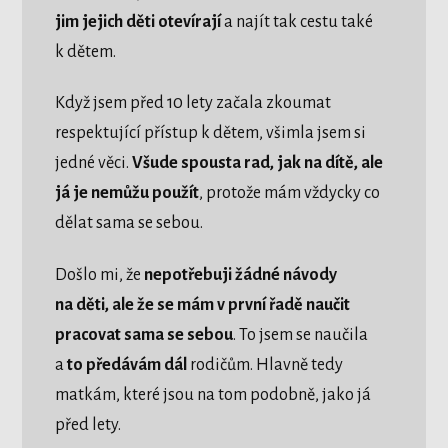
jim jejich děti otevírají
a najít tak cestu také
k dětem.
Když jsem před 10 lety začala zkoumat
respektující přístup k dětem, všimla jsem si
jedné věci.
Všude spousta rad, jak na dítě, ale
já je nemůžu použít
, protože mám vždycky co
dělat sama se sebou.
Došlo mi, že
nepotřebuji žádné návody
na děti, ale že se mám v první řadě naučit
pracovat sama se sebou
. To jsem se naučila
a
to předávám dál
rodičům. Hlavně tedy
matkám, které jsou na tom podobně, jako já
před lety.