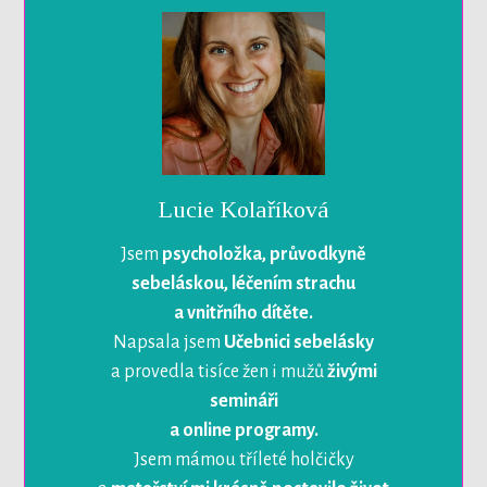
Lucie Kolaříková
Jsem
psycholožka, průvodkyně
sebeláskou, léčením strachu
a vnitřního dítěte.
Napsala jsem
Učebnici sebelásky
a provedla tisíce žen i mužů
živými
semináři
a online programy.
Jsem mámou tříleté holčičky