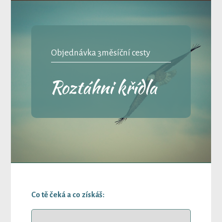
Objednávka 3měsíční cesty
Roztáhni křídla
Co tě čeká a co získáš: