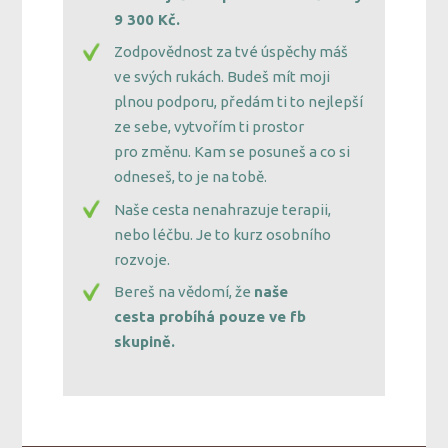
9 300 Kč.
Zodpovědnost za tvé úspěchy máš
ve svých rukách. Budeš mít moji
plnou podporu, předám ti to nejlepší
ze sebe, vytvořím ti prostor
pro změnu. Kam se posuneš a co si
odneseš, to je na tobě.
Naše cesta nenahrazuje terapii,
nebo léčbu. Je to kurz osobního
rozvoje.
Bereš na vědomí, že
naše
cesta probíhá pouze ve fb
skupině.