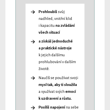
Prohloubíš
svůj
nadhled, vnitřní klid
i kapacitu
na zvládání
všech situací
a získáš jednoduché
a praktické nástroje
k jejich dalšímu
prohlubování v dalším
životě.
Naučíš se používat svoji
mysl tak, aby ti sloužila
a využívat svých
emocí
k uzdravení a růstu.
Posílíš napojení
na sebe