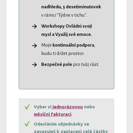
nadhledu, 5 desetiminutovek
v rámci "Týdne v tichu".
Workshopy Ovládni svoji
mysl a Využij své emoce.
Moje
kontinuální podpora
,
budu ti držet prostor.
Bezpečné pole
pro tvůj růst.
Vyber si
jednorázovou
nebo
měsíční fakturaci
.
Odesláním objednávky se
zavazuješ k zaplacení celé částky