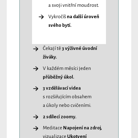
a svoji vnitřní moudrost.
Vykročíš
na další úroveň
svého bytí.
Čekají tě
3 výživné úvodní
živáky.
V každém měsíci jeden
přůběžný úkol.
3 vzdělávací videa
s rozšiřujícím obsahem
a úkoly nebo cvičeními.
2 sdílecí zoomy.
Meditace
Napojení na zdroj,
vizualizace
Ukotvení