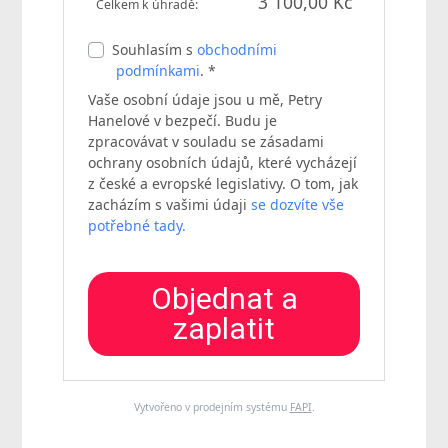
3 100,00 Kč
Celkem k úhradě:
Souhlasím s
obchodními
podmínkami
. *
Vaše osobní údaje jsou u mě, Petry
Hanelové v bezpečí. Budu je
zpracovávat v souladu se zásadami
ochrany osobních údajů, které vycházejí
z české a evropské legislativy. O tom, jak
zacházím s vašimi údaji
se dozvíte vše
potřebné tady.
Objednat a
zaplatit
Vytvořeno v prodejním systému
FAPI
.