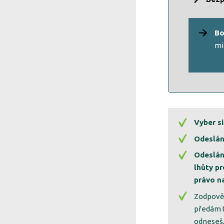
Bo
mi
Vyber s
Odeslán
Odeslán
lhůty p
právo n
Zodpověd
předám t
odneseš, 