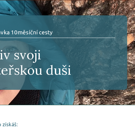
vka 10měsíční cesty
iv svoji
eřskou duši
 získáš: