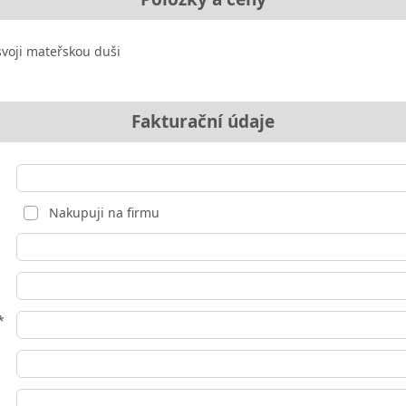
svoji mateřskou duši
Fakturační údaje
Nakupuji na firmu
*