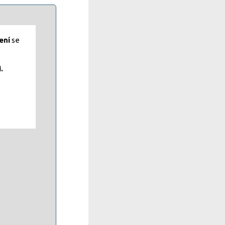
ení
se
.