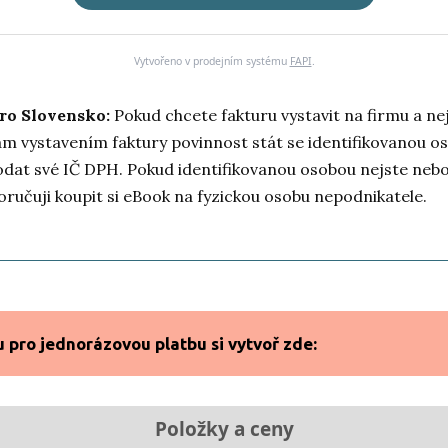
Vytvořeno v prodejním systému
FAPI
.
ro Slovensko:
Pokud chcete fakturu vystavit na firmu a ne
m vystavením faktury povinnost stát se identifikovanou o
dat své IČ DPH. Pokud identifikovanou osobou nejste nebo 
ručuji koupit si eBook na fyzickou osobu nepodnikatele.
pro jednorázovou platbu si vytvoř zde:
Položky a ceny