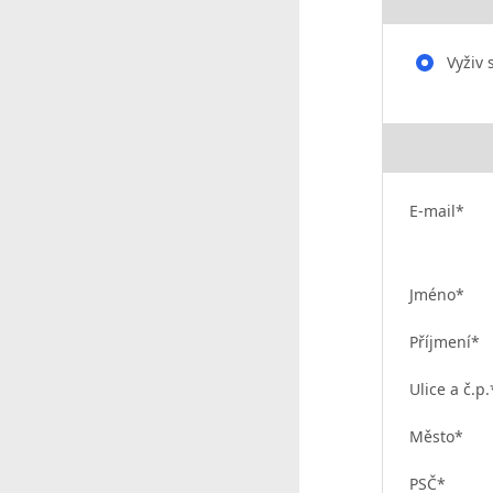
Vyživ 
E-mail*
Jméno*
Příjmení*
Ulice a č.p.
Město*
PSČ*