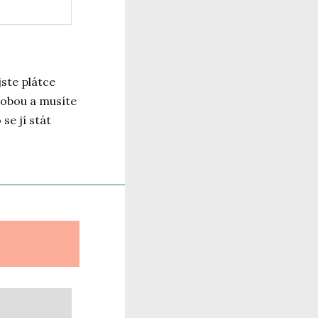
jste plátce
sobou a musíte
se jí stát