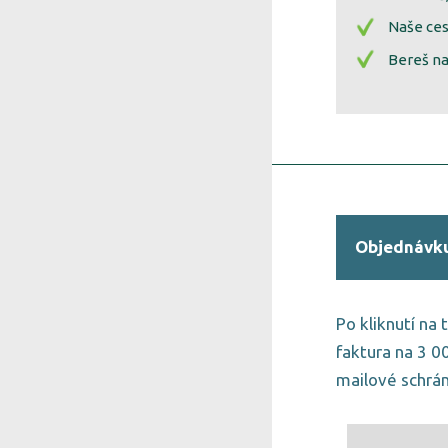
Naše ces
Bereš na
Objednávku 
Po kliknutí na 
faktura na 3 0
mailové schrán