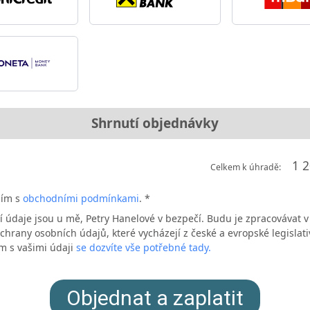
Shrnutí objednávky
1 2
Celkem k úhradě:
sím s
obchodními podmínkami
. *
 údaje jsou u mě, Petry Hanelové v bezpečí. Budu je zpracovávat v
hrany osobních údajů, které vycházejí z české a evropské legislati
m s vašimi údaji
se dozvíte vše potřebné tady.
Objednat a zaplatit