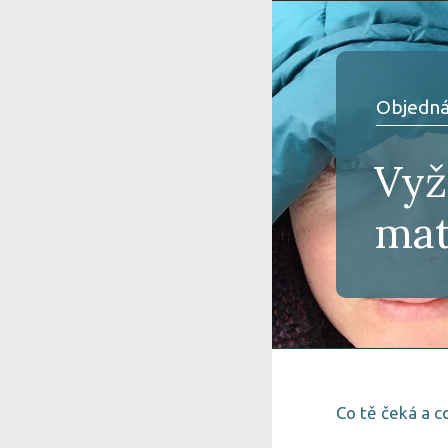
Objedná
Vyž
mat
Co tě čeká a co