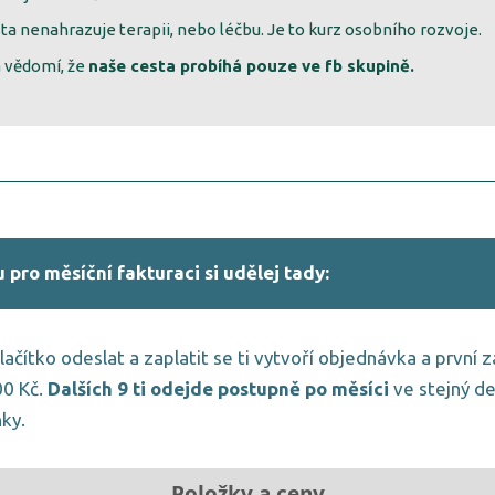
ta nenahrazuje terapii, nebo léčbu. Je to kurz osobního rozvoje.
 vědomí, že
naše cesta probíhá pouze ve fb skupině.
pro měsíční fakturaci si udělej tady:
tlačítko odeslat a zaplatit se ti vytvoří objednávka a první 
00 Kč.
Dalších 9 ti odejde postupně po měsíci
ve stejný de
ky.
Položky a ceny