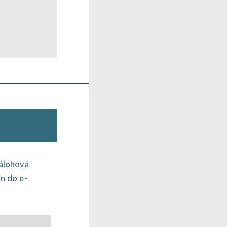
zálohová
n do e-