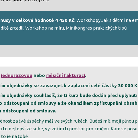
nusy v celkové hodnotě 4 450 Kč:
Workshopy Jak s dětmi na em
 dítě zrcadlí, Workshop na míru, Minikongres praktických tipů
i
jednorázovou
nebo
měsíční fakturaci
.
ím objednávky se zavazuješ k zaplacení celé částky 30 000 K
ím objednávky souhlasíš, že ti kurz bude dodán před uplynut
ro odstoupení od smlouvy a že okamžikem zpřístupnění obsahu
a odstoupení od smlouvy.
nost za tvé úspěchy máš ve svých rukách. Budeš mít moji plnou 
i to nejlepší ze sebe, vytvořím ti prostor pro změnu. Kam se posun
to je na tobě.