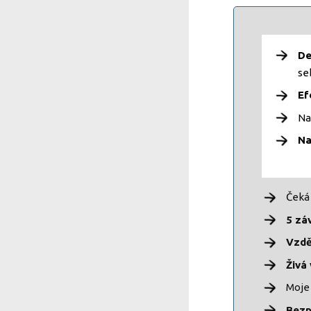
De
se
Ef
Na
Na
Čeká
5 zá
Vzdě
Živá 
Moj
Bezp