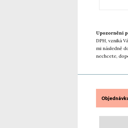
Upozornění p
DPH, vzniká Vá
mi následně do
nechcete, dopo
Objednávku 