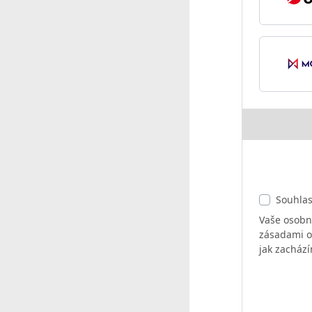
Souhla
Vaše osobní
zásadami oc
jak zachází