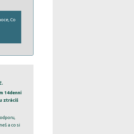
oce, Co
č.
ím 14denní
 ztrácíš
podporu,
eš a co si