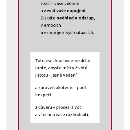
rozšíří vaše vědomí
a
zesílí vaše napojení.
Získáte
nadhled a odstup,
v emocích
a v nepříjemných situacích.
Toto všechno budeme dělat
proto, abyste měli v životě
jistotu - jasné vedení
a zároveň ukotvení - pocit
bezpečí
a důvěru v proces, život
a všechna vaše rozhodnutí.