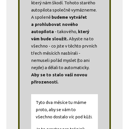
který nám škodí. Tohoto starého
autopilota společně vymázneme.
A spoleně
budeme vytvářet
a prohlubovat nového
autopilota
- takového,
který
vám bude sloužit.
Abyste na to
všechno - co jste v těchto prvních
třech měsících nasbírali -
nemuseli pořád myslet (to ani
nejde) a dělali to automaticky.
Aby se to stalo vaší novou
přirozeností.
Tyto dva měsíce tu máme
proto, aby se vám to
všechno dostalo víc pod kůži.