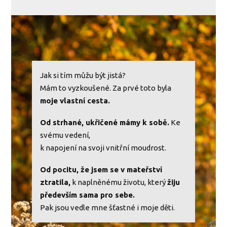
Jak si tím můžu být jistá?
Mám to vyzkoušené. Za prvé toto byla
moje vlastní cesta.
Od strhané, ukřičené mámy k sobě.
Ke
svému vedení,
k napojení na svoji vnitřní moudrost.
Od pocitu, že jsem se v mateřství
ztratila,
k naplněnému životu, který
žiju
především sama pro sebe.
Pak jsou vedle mne šťastné i moje děti.