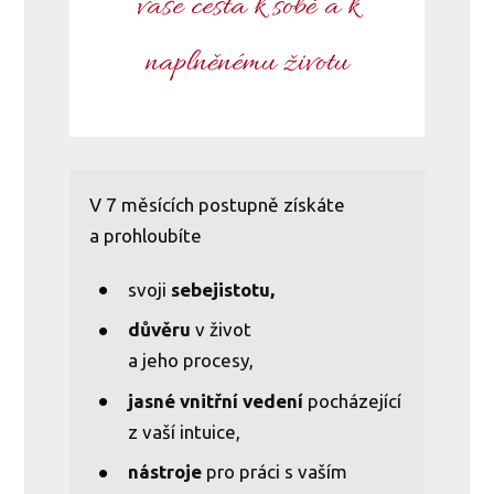
vaše cesta k sobě a k
naplněnému životu
V 7 měsících postupně získáte
a prohloubíte
svoji
sebejistotu,
důvěru
v život
a jeho procesy,
jasné vnitřní vedení
pocházející
z vaší intuice,
nástroje
pro práci s vaším