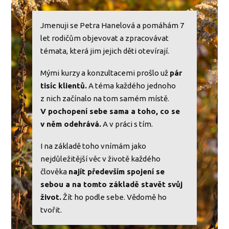
Jmenuji se Petra Hanelová a pomáhám 7
let rodičům objevovat a zpracovávat
témata, která jim jejich děti otevírají.
Mými kurzy a konzultacemi prošlo už
pár
tisíc klientů.
A téma každého jednoho
z nich začínalo na tom samém místě.
V pochopení sebe sama a toho, co se
v něm odehrává.
A v práci s tím.
I na základě toho vnímám jako
nejdůležitější věc v životě každého
člověka
najít především spojení se
sebou a na tomto základě stavět svůj
život.
Žít ho podle sebe. Vědomě ho
tvořit.