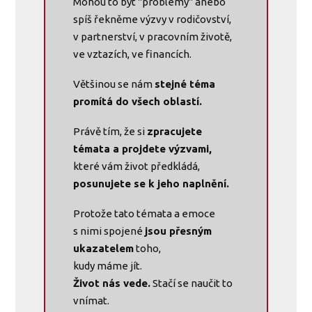
Mohou to být "problémy" anebo
spíš řekněme výzvy v rodičovství,
v partnerství, v pracovním životě,
ve vztazích, ve financích.
Většinou se nám
stejné téma
promítá do všech oblastí.
Právě tím, že si
zpracujete
témata a projdete výzvami,
které vám život předkládá,
posunujete se k jeho naplnění.
Protože tato témata a emoce
s nimi spojené
jsou přesným
ukazatelem
toho,
kudy máme jít.
Život nás vede.
Stačí se naučit to
vnímat.