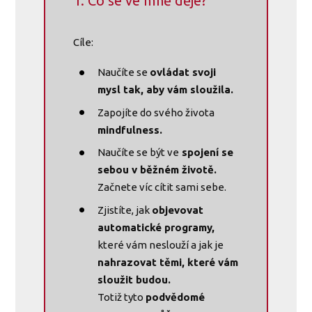
1. Co se ve mně děje?
Cíle:
Naučíte se
ovládat svoji
mysl tak, aby vám sloužila.
Zapojíte do svého života
mindfulness.
Naučíte se být ve
spojení se
sebou v běžném životě.
Začnete víc cítit sami sebe.
Zjistíte, jak
objevovat
automatické programy,
které vám neslouží a jak je
nahrazovat těmi, které vám
sloužit budou.
Totiž tyto
podvědomé