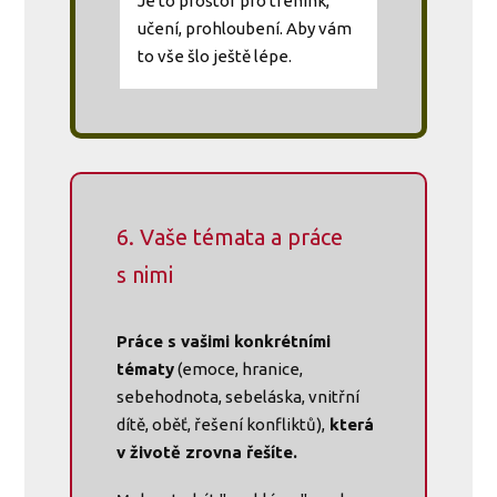
Je to prostor pro trénink,
učení, prohloubení. Aby vám
to vše šlo ještě lépe.
6. Vaše témata a práce
s nimi
Práce s vašimi konkrétními
tématy
(emoce, hranice,
sebehodnota, sebeláska, vnitřní
dítě, oběť, řešení konfliktů),
která
v životě zrovna řešíte.