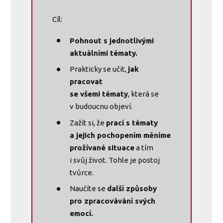
Cíl:
Pohnout s jednotlivými
aktuálními tématy.
Prakticky se učit,
jak
pracovat
se všemi tématy
, která se
v budoucnu objeví.
Zažít si, že
prací s tématy
a jejich pochopením měníme
prožívané situace
a tím
i svůj život. Tohle je postoj
tvůrce.
Naučíte se
další způsoby
pro zpracovávání svých
emocí.