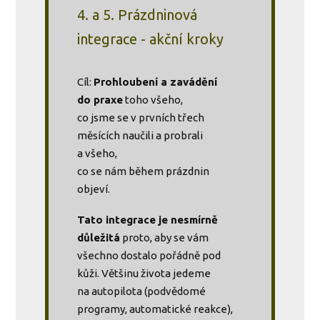
4. a 5. Prázdninová
integrace - akční kroky
Cíl:
Prohloubení a zavádění
do praxe
toho všeho,
co jsme se v prvních třech
měsících naučili a probrali
a všeho,
co se nám během prázdnin
objeví.
Tato integrace je nesmírně
důležitá
proto, aby se vám
všechno dostalo pořádně pod
kůži. Většinu života jedeme
na autopilota (podvědomé
programy, automatické reakce),