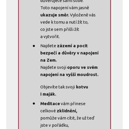
důvěřujete sami sobě.
Toto napojení vám jasně
ukazuje směr.
Vyloženě vás
vede k tomu a nutí žít to,
co jste sem přišli žít
a vytvořit.
Najdete
zázemí a pocit
bezpečí a důvěry v napojení
na Zem.
Najdete svoji
oporu ve svém
napojení na vyšší moudrost.
Objevíte tak svoji
kotvu
i maják.
Meditace
vám přinese
celkové
zklidnění,
pomůže vám cítit, že už teď
jste v pořádku,