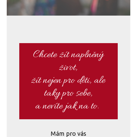
Chcete žít naplněný
život,
žít nejen pro děti, ale
taky pro sebe,
a nevíte jak na to.
Mám pro vás