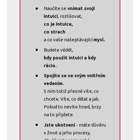
Naučíte se
vnímat svoji
intuici
, rozlišovat,
co je intuice,
co strach
a co vaše našeptávající
mysl.
Budete vědět,
kdy použít intuici a kdy
rácio.
Spojíte se se svým vnitřním
vedením.
S ním totiž přesně víte, co
chcete. Víte, co dělat a jak.
Pokud to nevíte hned, brzy
na to přijdete.
Jste ukotvení
- máte důvěru
v život a jeho procesy,