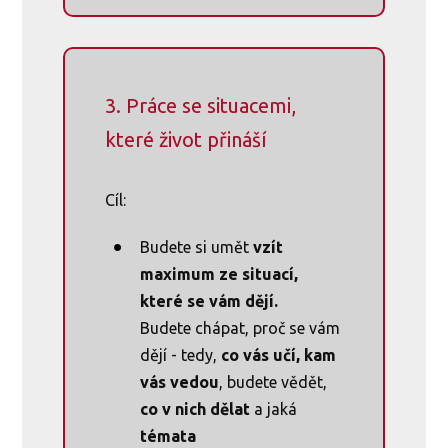
3. Práce se situacemi,
které život přináší
Cíl:
Budete si umět
vzít
maximum ze situací,
které se vám dějí.
Budete chápat, proč se vám
dějí - tedy,
co vás učí, kam
vás vedou
, budete vědět,
co v nich dělat
a jaká
témata