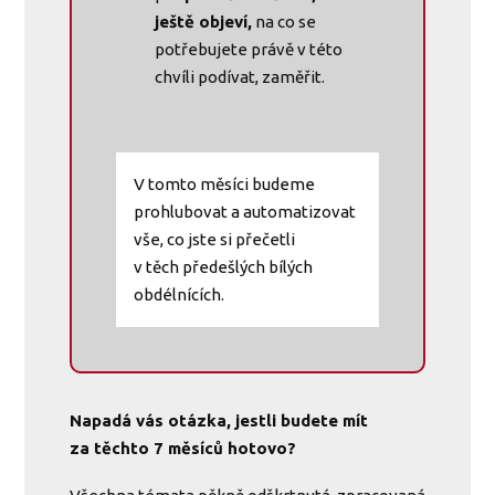
ještě objeví,
na co se
potřebujete právě v této
chvíli podívat, zaměřit.
V tomto měsíci budeme
prohlubovat a automatizovat
vše, co jste si přečetli
v těch předešlých bílých
obdélnících.
Napadá vás otázka, jestli budete mít
za těchto 7 měsíců hotovo?