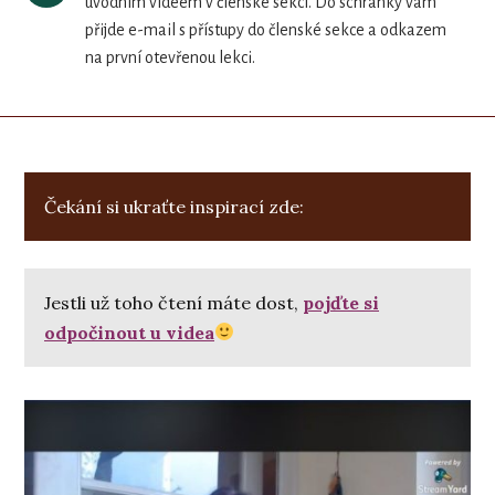
úvodním videem v členské sekci. Do schránky vám
přijde e-mail s přístupy do členské sekce a odkazem
na první otevřenou lekci.
Čekání si ukraťte inspirací zde:
Jestli už toho čtení máte dost,
pojďte si
odpočinout u videa