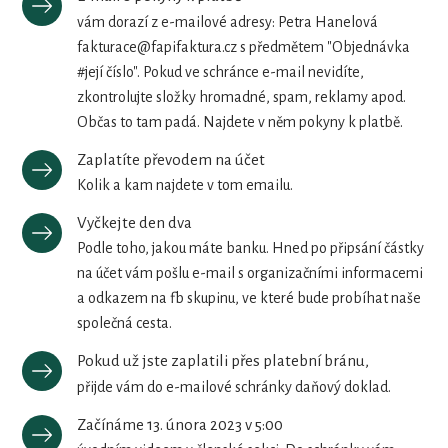
vám dorazí z e-mailové adresy: Petra Hanelová
fakturace@fapifaktura.cz
s předmětem "Objednávka
#její číslo". Pokud ve schránce e-mail nevidíte,
zkontrolujte složky hromadné, spam, reklamy apod.
Občas to tam padá. Najdete v něm pokyny k platbě.
Zaplatíte převodem na účet
Kolik a kam najdete v tom emailu.
Vyčkejte den dva
Podle toho, jakou máte banku. Hned po připsání částky
na účet vám pošlu e-mail s organizačními informacemi
a odkazem na fb skupinu, ve které bude probíhat naše
společná cesta.
Pokud už jste zaplatili přes platební bránu,
přijde vám do e-mailové schránky daňový doklad.
Začínáme 13. února 2023 v 5:00