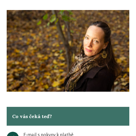
Co vás čeká teď?
E-mail s pokyny k platbě