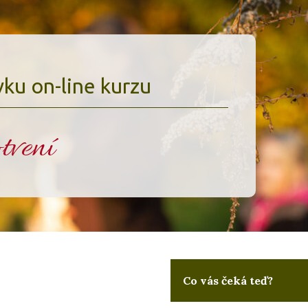
ku on-line kurzu
tvení
Co vás čeká teď?