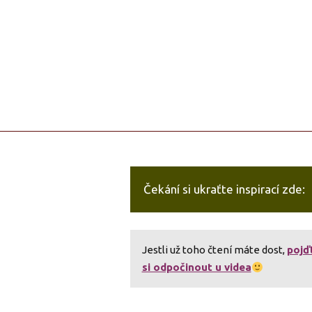
Čekání si ukraťte inspirací zde:
Jestli už toho čtení máte dost,
pojď
si odpočinout u videa