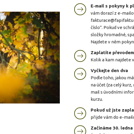
E-mail s pokyny k p
vám dorazí z e-mailo
fakturace@fapifaktu
číslo". Pokud ve schr
složky hromadné, spa
Najdete v něm pokyny
Zaplatíte převodem
Kolik a kam najdete 
Vyčkejte den dva
Podle toho, jakou má
na účet (za celý kurz,
mail s úvodními inf
kurzu.
Pokud už jste zaplat
přijde vám do e-mail
Začínáme 30. ledna