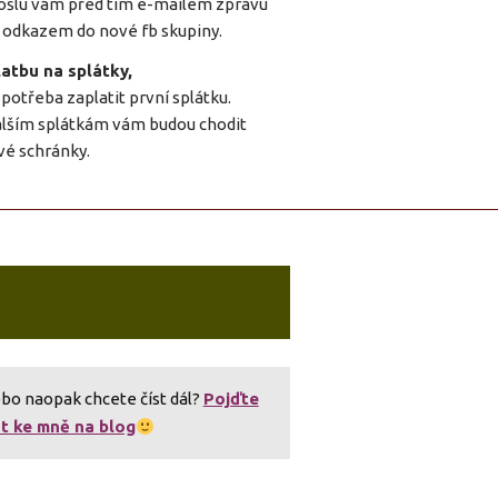
šlu vám před tím e-mailem zprávu
 odkazem do nové fb skupiny.
latbu na splátky,
 potřeba zaplatit první splátku.
alším splátkám vám budou chodit
vé schránky.
bo naopak chcete číst dál?
Pojďte
st ke mně na blog