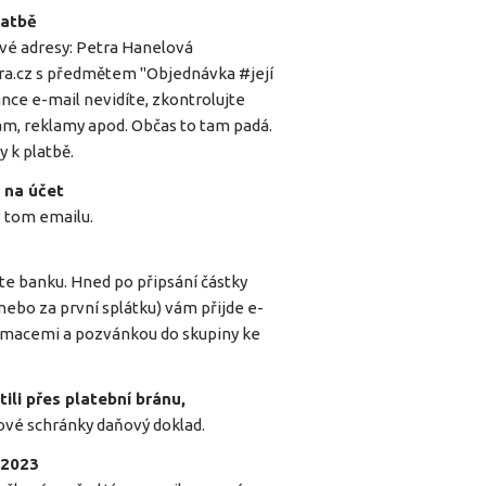
latbě
vé adresy: Petra Hanelová
ra.cz
s předmětem "Objednávka #její
ánce e-mail nevidíte, zkontrolujte
m, reklamy apod. Občas to tam padá.
 k platbě.
 na účet
v tom emailu.
te banku. Hned po připsání částky
 nebo za první splátku) vám přijde e-
ormacemi a pozvánkou do skupiny ke
ili přes platební bránu,
ové schránky daňový doklad.
 2023