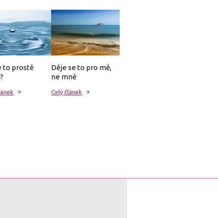
 to prostě
Děje se to pro mě,
?
ne mně
lánek
Celý článek