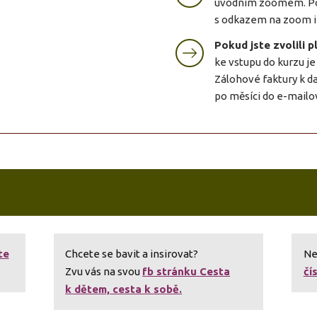
úvodním zoomem. Po
s odkazem na zoom i
Pokud jste zvolili p
ke vstupu do kurzu je
Zálohové faktury k d
po měsíci do e-mailo
te
Chcete se bavit a insirovat?
Ne
Zvu vás na svou
fb stránku Cesta
čí
k dětem, cesta k sobě.