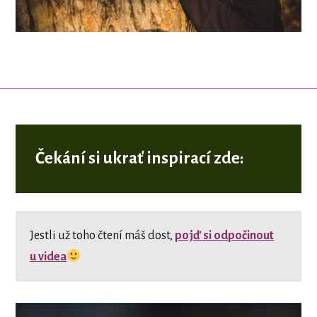
Čekání si ukrať inspirací zde:
Jestli už toho čtení máš dost,
pojď si odpočinout
u videa