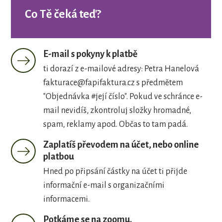
Co Tě čeká teď?
E-mail s pokyny k platbě
ti dorazí z e-mailové adresy: Petra Hanelová
fakturace@fapifaktura.cz
s předmětem
"Objednávka #její číslo". Pokud ve schránce e-
mail nevidíš, zkontroluj složky hromadné,
spam, reklamy apod. Občas to tam padá.
Zaplatíš převodem na účet, nebo online
platbou
Hned po připsání částky na účet ti přijde
informační e-mail s organizačními
informacemi.
Potkáme se na zoomu.