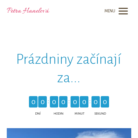
Petra Hanelová
MENU
Prázdniny začínají
za...
0
0
0
0
0
0
0
0
DNÍ
HODIN
MINUT
SEKUND