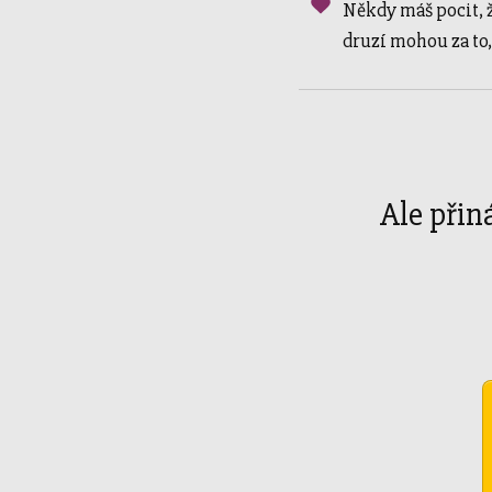
Někdy máš pocit, ž
druzí mohou za to, 
Ale přiná