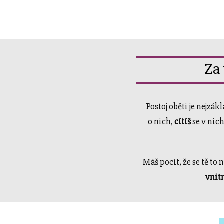
Za 
Postoj oběti je nejzák
o nich,
cítíš
se v nic
Máš pocit, že se tě to 
vnit