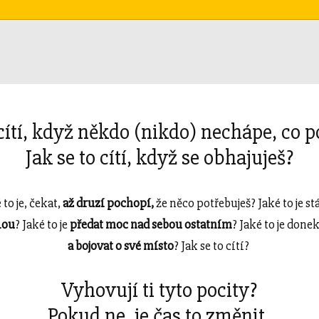
 cítí, když někdo (nikdo) nechápe, co p
Jak se to cítí, když se obhajuješ?
 to je, čekat,
až druzí pochopí,
že něco potřebuješ? Jaké to je s
lou
? Jaké to je
předat moc nad sebou ostatním
? Jaké to je don
a bojovat o své místo
? Jak se to cítí?
Vyhovují ti tyto pocity?
Pokud ne, je čas to změnit.