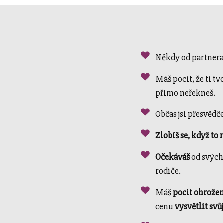
Někdy od partnera
Máš pocit, že ti tv
přímo neřekneš.
Občas jsi přesvědč
Zlobíš se, když to 
Očekáváš
od svých
rodiče.
Máš
pocit ohrože
cenu
vysvětlit svůj