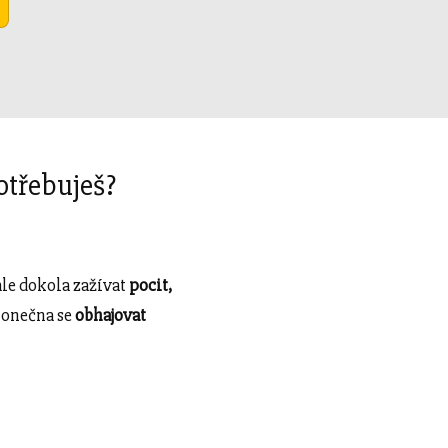
otřebuješ?
tále dokola zažívat
pocit,
ekonečna se
obhajovat