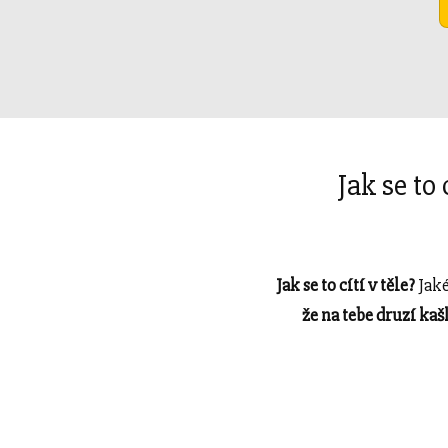
Jak se to
Jak se to cítí v těle?
Jaké
že na tebe druzí kaš