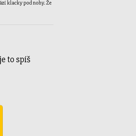
hází klacky pod nohy. Že
e to spíš