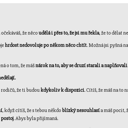
 očekáváš, že něco
udělá i přes to, že jsi mu řekla
, že to dělat 
oje
hrdost nedovoluje po někom něco chtít
. Možná jsi pyšná na 
ená o tom, že máš
nárok na to, aby se druzí starali a naplňovali
nedělají.
 rodičů, že ti budou
kdykoliv k dispozici
. Cítíš, že máš na to n
ní
, když cítíš, že s tebou někdo
blízký nesouhlasí
a máš pocit,
 postoj
. Abys byla přijímaná.