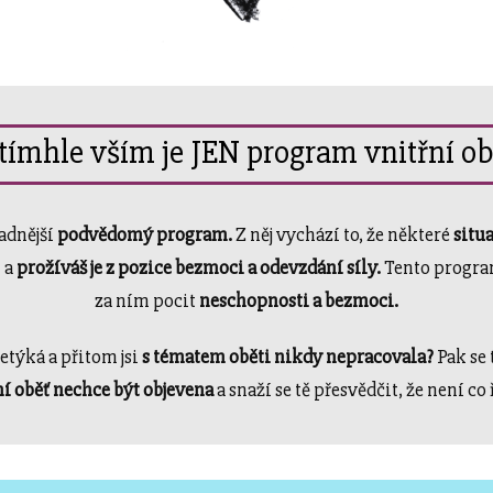
tímhle vším je JEN program vnitřní ob
ladnější
podvědomý program.
Z něj vychází to, že některé
situa
h a
prožíváš je z pozice bezmoci a odevzdání síly.
Tento program
za ním pocit
neschopnosti a bezmoci.
netýká a přitom jsi
s tématem oběti nikdy nepracovala?
Pak se t
ní oběť nechce být objevena
a snaží se tě přesvědčit, že není co 