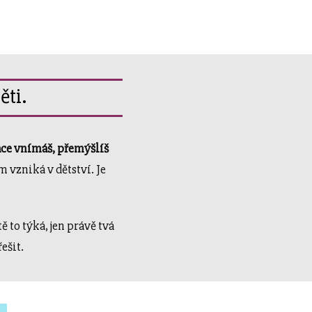
ěti.
ce vnímáš, přemýšlíš
 vzniká v dětství. Je
ě to týká, jen právě tvá
řešit.