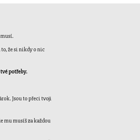
nemusí.
to, že si nikdy o nic
 tvé potřeby.
árok. Jsou to přeci tvoji
 že mu musíš za každou