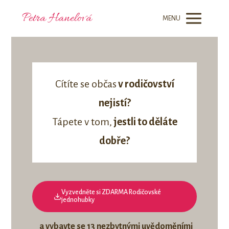
Petra Hanelová
MENU
Cítíte se občas
v rodičovství
nejistí?
Tápete v tom,
jestli to děláte
dobře?
Vyzvedněte si ZDARMA Rodičovské
jednohubky
a vybavte se 13 nezbytnými uvědoměními