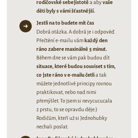
rodičovské sebejistotě
a aby
vaše
děti byly s vámi šťastnější.
Jestli na to budete mít čas
Dobrá otázka. A dobrá je i odpověď.
Přečtění e-mailu vám
každý den
ráno zabere maxinálně 5 minut.
Během dne se vám pak budou dít
situace, které budou souviset s tím,
co jste ráno v e-mailu četli
a tak
můžete jednotlivé principy rovnou
praktikovat, nebo nad nimi
přemýšlet. To jsem si nevycucucala
z prstu, to se opravdu děje:)
Rodičům, kteří už si Jednohubky
nechali poslat.