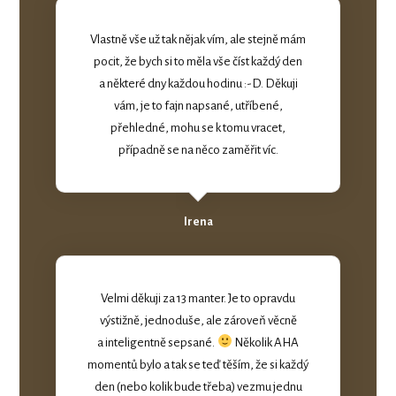
Vlastně vše už tak nějak vím, ale stejně mám
pocit, že bych si to měla vše číst každý den
a některé dny každou hodinu :-D. Děkuji
vám, je to fajn napsané, utříbené,
přehledné, mohu se k tomu vracet,
případně se na něco zaměřit víc.
Irena
Velmi děkuji za 13 manter. Je to opravdu
výstižně, jednoduše, ale zároveň věcně
a inteligentně sepsané.
Několik AHA
momentů bylo a tak se teď těším, že si každý
den (nebo kolik bude třeba) vezmu jednu