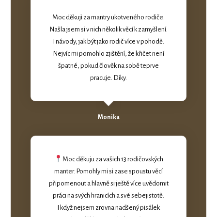
Moc děkuji za mantry ukotveného rodiče.
Našla jsem si v nich několik věcí k zamyšlení.
I návody, jak být jako rodič více v pohodě.
Nejvíc mi pomohlo zjištění, že křičet není
špatné, pokud člověk na sobě teprve
pracuje. Díky.
Monika
Moc děkuju za vašich 13 rodičovských
manter. Pomohly mi si zase spoustu věcí
připomenout a hlavně si ještě více uvědomit
práci na svých hranicích a své sebejistotě.
I když nejsem zrovna nadšený pisálek