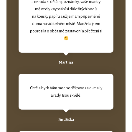
a nerada si dělám poznámky, vaše mantry
mě vedly k vypsání si důležitých bodů
na kousky papíru a už je mám připevněné
doma na viditelném místě. Manžela jsem
poprosila o občasné zastavení a přečtení si
Martina
Chtěla bych Vám moc poděkovat za e-maily
a rady. Jsou skvělé.
Jindřiška