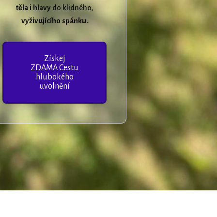
těla i hlavy
do klidného,
vyživujícího spánku.
Získej
ZDAMA Cestu
hlubokého
uvolnění