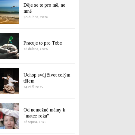
Děje se to pro mě, ne
mně
30 dubna, 2026
Pracuje to pro Tebe
26 dubna, 2026
Uchop svůj život celým
tělem
24 září, 2025
Od nemožné mámy k
"matce roku"
28 srpna, 2025