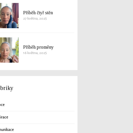
Příběh čtyř stěn
27 května, 2025
Příběh proměny
16 května, 2025
briky
oce
pirace
unikace