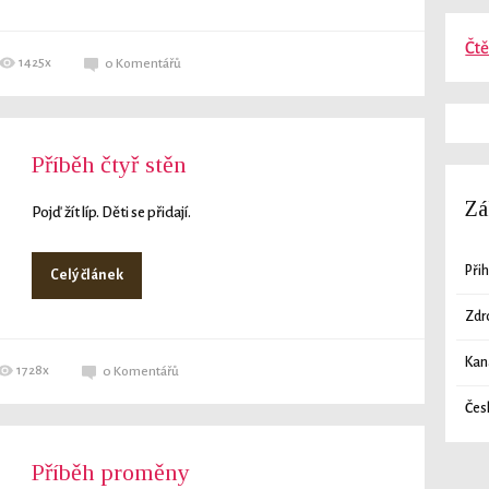
Čt
1425x
0
Komentářů
Příběh čtyř stěn
Zá
Pojď žít líp. Děti se přidají.
Přih
Celý článek
Zdr
Kan
1728x
0
Komentářů
Čes
Příběh proměny