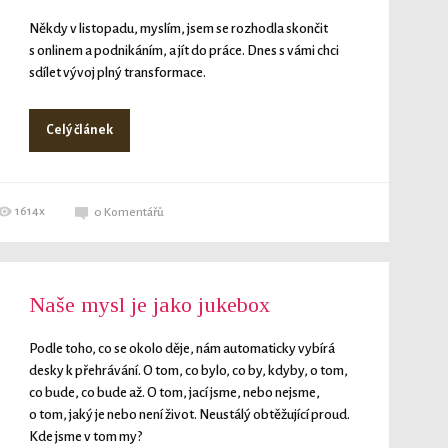
Někdy v listopadu, myslím, jsem se rozhodla skončit
s onlinem a podnikáním, a jít do práce. Dnes s vámi chci
sdílet vývoj plný transformace.
Celý článek
1614x
0
Komentářů
Naše mysl je jako jukebox
Podle toho, co se okolo děje, nám automaticky vybírá
desky k přehrávání. O tom, co bylo, co by, kdyby, o tom,
co bude, co bude až. O tom, jací jsme, nebo nejsme,
o tom, jaký je nebo není život. Neustálý obtěžující proud.
Kde jsme v tom my?