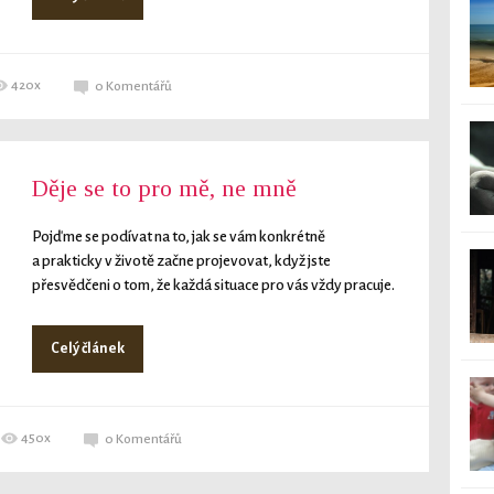
420x
0
Komentářů
Děje se to pro mě, ne mně
Pojďme se podívat na to, jak se vám konkrétně
a prakticky v životě začne projevovat, když jste
přesvědčeni o tom, že každá situace pro vás vždy pracuje.
Celý článek
450x
0
Komentářů