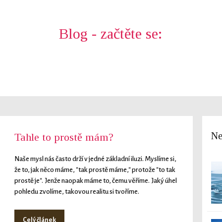
Blog - začtěte se:
Ne
Tahle to prostě mám?
Naše mysl nás často drží v jedné základní iluzi. Myslíme si,
že to, jak něco máme, "tak prostě máme," protože "to tak
prostě je". Jenže naopak máme to, čemu věříme. Jaký úhel
pohledu zvolíme, takovou realitu si tvoříme.
Celý článek