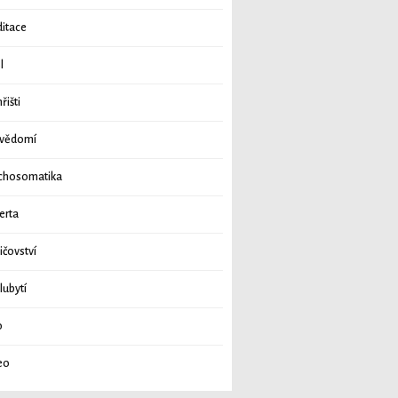
itace
l
řišti
vědomí
chosomatika
erta
ičovství
lubytí
o
eo