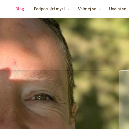
Blog
Podporující mysl
Vnímej se
Uvolni se