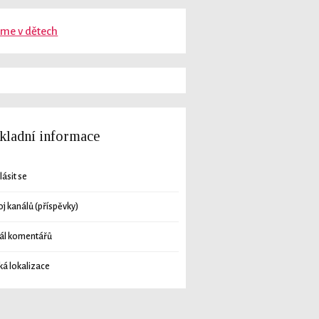
ěme v dětech
kladní informace
lásit se
oj kanálů (příspěvky)
ál komentářů
ká lokalizace