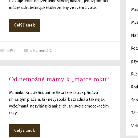
Existuje jeden neuvěřitelně skvělej nástroj, jehož pomocí
můžeš uskutečnit jakékoliv změny ve svém životě.
Med
Mys
Celý článek
Na h
Pod
1038x
0
Komentářů
psy
Pub
Od nemožné mámy k „matce roku“
Rod
Miminko Kristi křičí, ani ne 3letá Terezka se přidává
s hlasitým pláčem. Já - nevyspalá, bezradná a tak nějak
Spo
vyždímaná, nezvládající ani jejich, ani svoje emoce - ječím
taky.
Těl
Vid
Celý článek