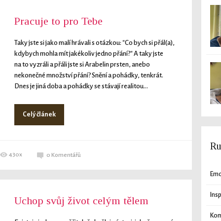
Pracuje to pro Tebe
Taky jste si jako malí hrávali s otázkou: "Co bych si přál(a),
kdybych mohla mít jakékoliv jedno přání?" A taky jste
na to vyzráli a přáli jste si Arabelin prsten, anebo
nekonečné množství přání? Snění a pohádky, tenkrát.
Dnes je jiná doba a pohádky se stávají realitou...
Celý článek
Ru
430x
0
Komentářů
Em
Ins
Uchop svůj život celým tělem
Kom