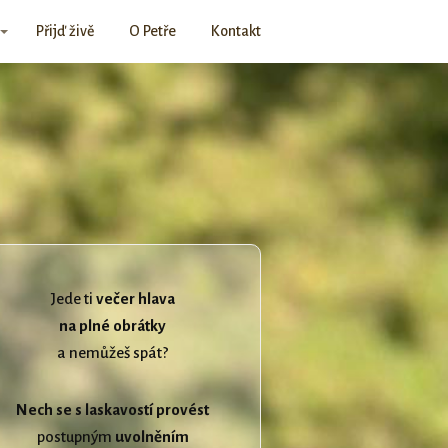
Přijď živě
O Petře
Kontakt
Jede ti
večer hlava
na plné obrátky
a nemůžeš spát?
Nech se s laskavostí provést
postupným
uvolněním