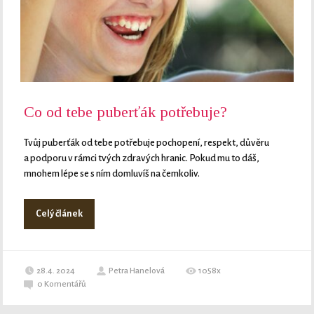
Co od tebe puberťák potřebuje?
Tvůj puberťák od tebe potřebuje pochopení, respekt, důvěru
a podporu v rámci tvých zdravých hranic. Pokud mu to dáš,
mnohem lépe se s ním domluvíš na čemkoliv.
Celý článek
28.4. 2024
Petra Hanelová
1058x
0
Komentářů