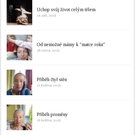
Uchop svůj život celým tělem
24 září, 2025
Od nemožné mámy k "matce roku"
28 srpna, 2025
Příběh čtyř stěn
27 května, 2025
Příběh proměny
16 května, 2025