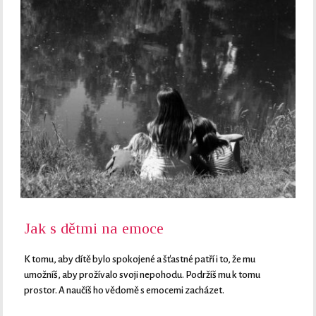
Jak s dětmi na emoce
K tomu, aby dítě bylo spokojené a šťastné patří i to, že mu
umožníš, aby prožívalo svoji nepohodu. Podržíš mu k tomu
prostor. A naučíš ho vědomě s emocemi zacházet.