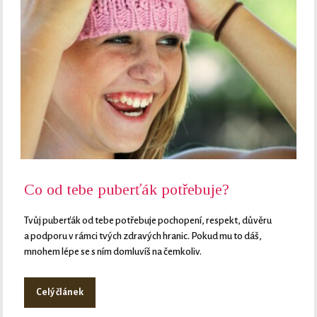
Co od tebe puberťák potřebuje?
Tvůj puberťák od tebe potřebuje pochopení, respekt, důvěru
a podporu v rámci tvých zdravých hranic. Pokud mu to dáš,
mnohem lépe se s ním domluvíš na čemkoliv.
Celý článek