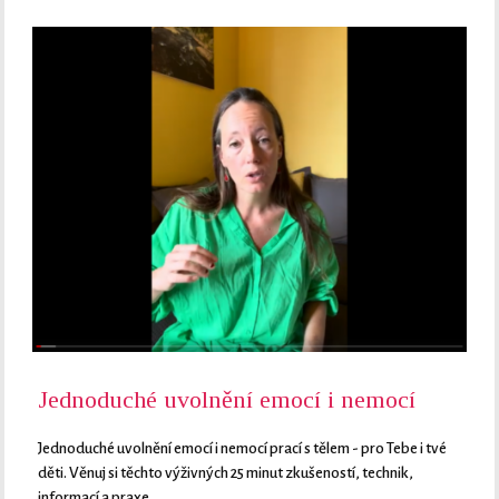
Jednoduché uvolnění emocí i nemocí
Jednoduché uvolnění emocí i nemocí prací s tělem - pro Tebe i tvé
děti. Věnuj si těchto výživných 25 minut zkušeností, technik,
informací a praxe.