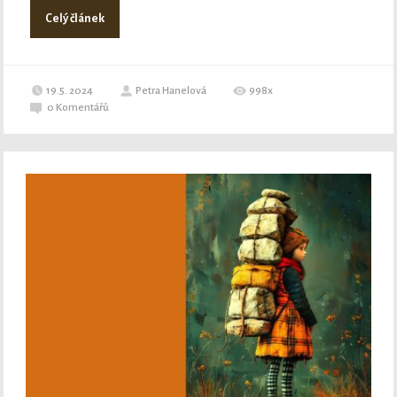
Celý článek
19.5. 2024
Petra Hanelová
998x
0
Komentářů