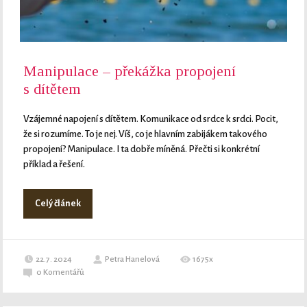
Manipulace – překážka propojení
s dítětem
Vzájemné napojení s dítětem. Komunikace od srdce k srdci. Pocit,
že si rozumíme. To je nej. Víš, co je hlavním zabijákem takového
propojení? Manipulace. I ta dobře míněná. Přečti si konkrétní
příklad a řešení.
Celý článek
22.7. 2024
Petra Hanelová
1675x
0
Komentářů