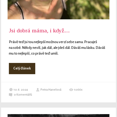
Jsi dobrá máma, i když…
Právě teď jsi tou nejlepší možnou verzí sebe sama. Pracuješ
na sobě. Někdy nevíš, jak dál, ale jdeš dál. Dáváš mu lásku. Dáváš
mu to nejlepší, co právě teď umíš.
Celý článek
10.6. 2024
Petra Hanelová
1066x
0
Komentářů