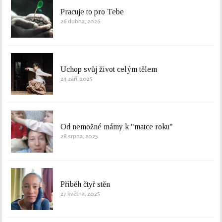
Pracuje to pro Tebe
26 dubna, 2026
Uchop svůj život celým tělem
24 září, 2025
Od nemožné mámy k "matce roku"
28 srpna, 2025
Příběh čtyř stěn
27 května, 2025