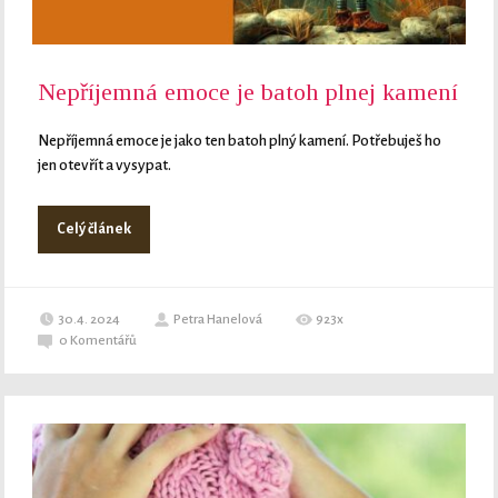
Nepříjemná emoce je batoh plnej kamení
Nepříjemná emoce je jako ten batoh plný kamení. Potřebuješ ho
jen otevřít a vysypat.
Celý článek
30.4. 2024
Petra Hanelová
923x
0
Komentářů