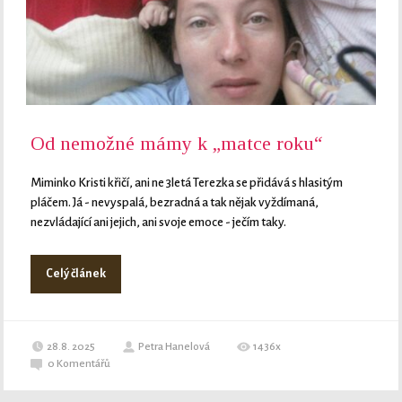
Od nemožné mámy k „matce roku“
Miminko Kristi křičí, ani ne 3letá Terezka se přidává s hlasitým
pláčem. Já - nevyspalá, bezradná a tak nějak vyždímaná,
nezvládající ani jejich, ani svoje emoce - ječím taky.
Celý článek
28.8. 2025
Petra Hanelová
1436x
0
Komentářů