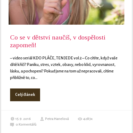
Co se v dětství naučíš, v dospělosti
zapomeň!
– video seriál KDO PLÁČE, TEN JEDE vol.2 – Co cítíte, když vaše
dítě křičí? Paniku, stres, vztek, obavy, nebo klid, vyrovnanost,
lásku, a pochopení? Pokud jsme na tom už nepracovali, cítíme
přibližně to, co...
Celý článek
15.9. 2016
Petra Hanelová
4283x
0
Komentářů