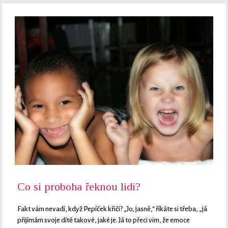
Co si proboha řeknou lidi?
Fakt vám nevadí, když Pepíček křičí? „Jo, jasně,“ říkáte si třeba, „já
přijímám svoje dítě takové, jaké je. Já to přeci vim, že emoce