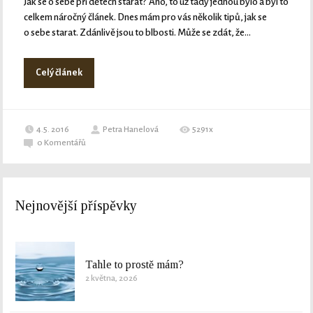
Jak se o sebe při dětech starat? Ano, to už tady jednou bylo a byl to
celkem náročný článek. Dnes mám pro vás několik tipů, jak se
o sebe starat. Zdánlivě jsou to blbosti. Může se zdát, že...
Celý článek
4.5. 2016
Petra Hanelová
5291x
0
Komentářů
Nejnovější příspěvky
Tahle to prostě mám?
2 května, 2026