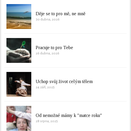
Děje se to pro mě, ne mně
30 dubna, 2026
Pracuje to pro Tebe
26 dubna, 2026
Uchop svůj život celým tělem
24 září, 2025
Od nemožné mámy k "matce roku"
28 srpna, 2025