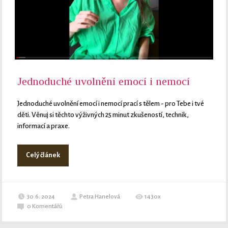
Jednoduché uvolnění emocí i nemocí
Jednoduché uvolnění emocí i nemocí prací s tělem - pro Tebe i tvé
děti. Věnuj si těchto výživných 25 minut zkušeností, technik,
informací a praxe.
Celý článek
30.6. 2024
Petra Hanelová
1430x
0
Komentářů