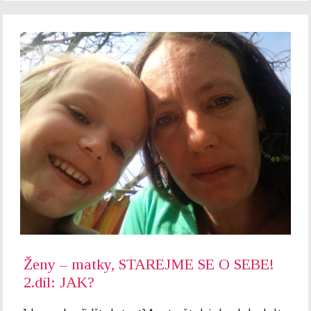
Ženy – matky, STAREJME SE O SEBE!
2.díl: JAK?