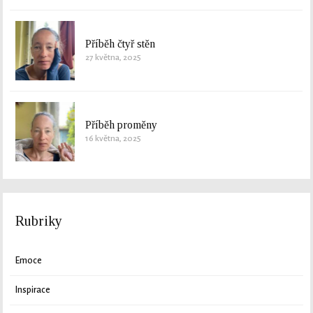
Příběh čtyř stěn
27 května, 2025
Příběh proměny
16 května, 2025
Rubriky
Emoce
Inspirace