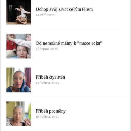
Uchop svůj život celým tělem
24 září, 2025
Od nemožné mámy k "matce roku"
28 srpna, 2025
Příběh čtyř stěn
27 května, 2025
Příběh proměny
16 května, 2025