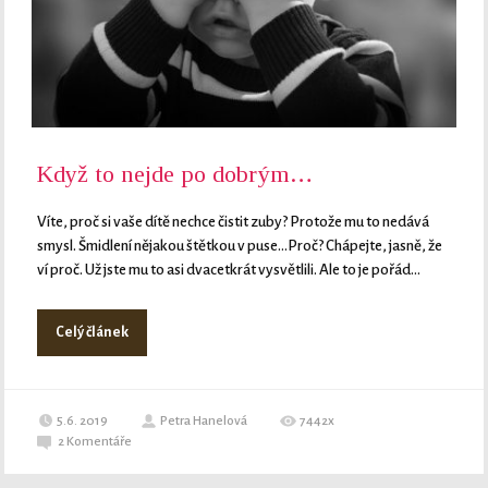
Když to nejde po dobrým…
Víte, proč si vaše dítě nechce čistit zuby? Protože mu to nedává
smysl. Šmidlení nějakou štětkou v puse…Proč? Chápejte, jasně, že
ví proč. Už jste mu to asi dvacetkrát vysvětlili. Ale to je pořád...
Celý článek
5.6. 2019
Petra Hanelová
7442x
2
Komentáře