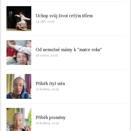
Uchop svůj život celým tělem
24 září, 2025
Od nemožné mámy k "matce roku"
28 srpna, 2025
Příběh čtyř stěn
27 května, 2025
Příběh proměny
16 května, 2025