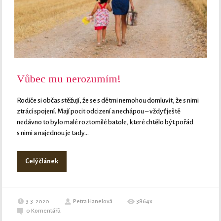
Vůbec mu nerozumím!
Rodiče si občas stěžují, že se s dětmi nemohou domluvit, že s nimi
ztrácí spojení. Mají pocit odcizení a nechápou – vždyť ještě
nedávno to bylo malé roztomilé batole, které chtělo být pořád
s nimi a najednou je tady...
Celý článek
3.3. 2020
Petra Hanelová
3864x
0
Komentářů