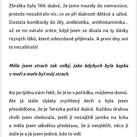
Zkrátka byla TAK dušná, že jsme musely do nemocnice,
protože nezabíralo nic, co se při dušnosti dělává a užívá.
Dostala kortikoidy do žíly, antibiotika, antihistaminika…
až se mi svíralo srdce, když jsem se dívala na ty dávky
různých léků, které odevzdaně přijímala. A první dny ani
to nezabíralo!
Měla jsem strach tak velký, jako kdybych byla kapka
v moři a moře byl můj strach.
Asi po týdnu nám řekli, že je to v pořádku, můžeme domů.
Ale já stále slyšela zrychlený dech a byla jsem
přesvědčena, že je Terezka pořád dušná. Každou druhou
chvíli jsem sledovala, jestli jí nezajíždí jamka na krku
a měla jsem utkvělou představu, že ji nevyléčili, něco jí
stále je a já jsem jediná, kdo to vidí.