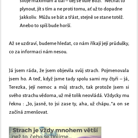
svoje maximum a dál – děj se vůle Boží.“ Nechat to
plynout, jít s tím a ne proti tomu, ať už to dopadne
jakkoliv. Můžu se bát a třást, stejně se stane totéž.
Anebo to spíš bude horší.
Až se uzdraví, budeme hledat, co nám říkají její průdušky,
co za informaci nám nesou.
Já jsem ráda, že jsem objevila svůj strach. Pojmenovala
jsem ho. A teď, když jsme tady spolu sami my čtyři – já,
Terezka, její nemoc a můj strach, tak protože jsem si
svého strachu vědoma, už mě tolik neovládá. Vždycky mu
řeknu : „Jo, jasně, to jsi zase ty, aha, už chápu..“a on se
začíná zmenšovat.