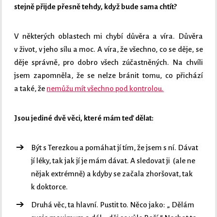
stejně přijde přesně tehdy, když bude sama chtít?
V některých oblastech mi chybí důvěra a víra. Důvěra
v život, v jeho sílu a moc. A víra, že všechno, co se děje, se
děje správně, pro dobro všech zúčastněných. Na chvíli
jsem zapomněla, že se nelze bránit tomu, co přichází
a také, že
nemůžu mít všechno pod kontrolou.
Jsou jediné dvě věci, které mám teď dělat:
Být s Terezkou a pomáhat jí tím, že jsem s ní. Dávat
jí léky, tak jak jí je mám dávat. A sledovat ji (ale ne
nějak extrémně) a kdyby se začala zhoršovat, tak
k doktorce.
Druhá věc, ta hlavní. Pustit to. Něco jako: „ Dělám