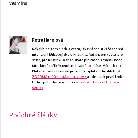
Vesmíru!
Petra Hanelová
Několik let jsem hledala cestu, jak zvládnout každodenní
intenzivní křik svojí dcery Kristinky. Našla jsem cestu, pro
sebe, pro Kristinku a snad skoro pro každou mámu nebo
tátu, které ničí křik jejich milovaného dítěte. Můj e-book
Plakat se smí - 1 kouzlo pro rodiče uplakaného dítěte
si
ZDARMA můžete stáhnout zde<<
a udělat tak první krok ke
klidu a pohodě u vás doma.
Pro více informací klikněte
sem<<
Podobné články