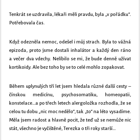
Tenkrát se uzdravila, lékaři měli pravdu, byla „v pořádku“.
Potřebovala čas.
Když odezněla nemoc, odešel i můj strach. Byla to vážná
epizoda, proto jsme dostali inhalátor a každý den ráno
a večer dva vdechy. Nelíbilo se mi, že bude denně užívat
kortikoidy. Ale bez toho by se to celé mohlo zopakovat.
Během uplynulých tří let jsem hledala různé další cesty –
čínskou medicínu, psychosomatiku, homeopatii,
konstelace…a po třech letech alergoložka rozhodla, že se
celou tu dobu „nic moc nedělo“, tak „to“ na léto vysadíme.
Měla jsem radost a hlavně pocit, že teď už se nemůže nic
stát, všechno je vyčištěné, Terezka o tři roky starší…