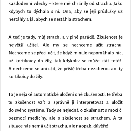
každodenní vdechy – které mě chránily od strachu. Jako
kdybych to dýchala s ní. Ona, aby se její průdušky už
nestáhly a já, abych se nestáhla strachem.
A teď je tady, můj strach, a v plné parádě. Zkušenost je
největší učitel. Ale my se nechceme učit strachu.
Nechceme se přeci učit, že když minule nepomáhalo nic,
až kortikoidy do žíly, tak kdykoliv se může stát totéž.
A nechceme se ani učit, že příště třeba nezaberou ani ty
kortikoidy do žíly.
To je nějaké automatické uložení oné zkušenosti. Je třeba
tu zkušenost vzít a správně ji interpretovat a uložit
do svého systému. Tady se nejedná o zkušenost s mocí či
bezmocí medicíny, ale o zkušenost se strachem. A ta
situace nás nemá učit strachu, ale naopak, důvěře!