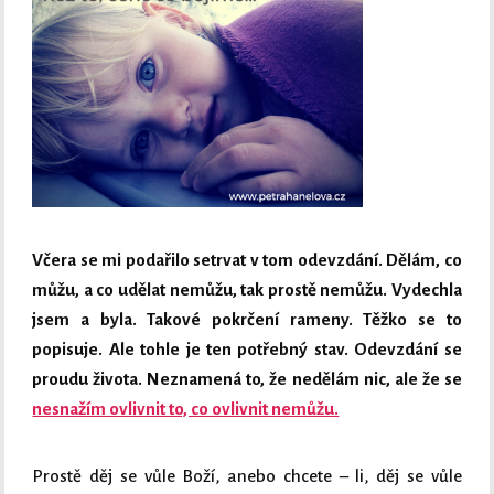
Včera se mi podařilo setrvat v tom odevzdání. Dělám, co
můžu, a co udělat nemůžu, tak prostě nemůžu. Vydechla
jsem a byla. Takové pokrčení rameny. Těžko se to
popisuje. Ale tohle je ten potřebný stav. Odevzdání se
proudu života. Neznamená to, že nedělám nic, ale že se
nesnažím ovlivnit to, co ovlivnit nemůžu.
Prostě děj se vůle Boží, anebo chcete – li, děj se vůle