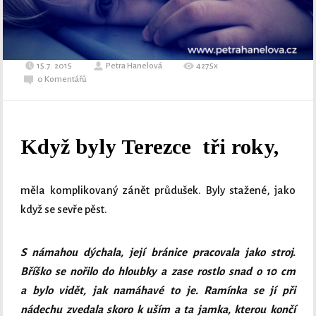
15.7. 2015
Petra Hanelová
4275x
0 Komentářů
Když byly Terezce tři roky,
měla komplikovaný zánět průdušek. Byly stažené, jako
když se sevře pěst.
S námahou dýchala, její bránice pracovala jako stroj.
Bříško se nořilo do hloubky a zase rostlo snad o 10 cm
a bylo vidět, jak namáhavé to je. Ramínka se jí při
nádechu zvedala skoro k uším a ta jamka, kterou končí