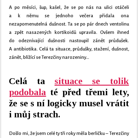
A po měsíci, šup, kašel, že se po nás na ulici otáčeli
a k němu se jednoho večera přidala ona
nezapomenutelná dušnost. Ta se po pár dnech ventolinu
a zpět nasazených kortikoidů upravila. Ovšem ihned
do odeznívající dušnosti nastoupil zánět průdušek.
A antibiotika. Celá ta situace, průdušky, stažení, dušnost,
zánět, blížící se Terezčiny narozeniny…
Celá ta
situace se tolik
podobala
té před třemi lety,
že se s ní logicky musel vrátit
i můj strach.
Došlo mi, že jsem celé ty tři roky měla berličku – Terezčiny