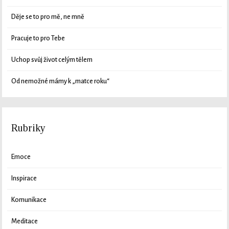
Děje se to pro mě, ne mně
Pracuje to pro Tebe
Uchop svůj život celým tělem
Od nemožné mámy k „matce roku“
Rubriky
Emoce
Inspirace
Komunikace
Meditace