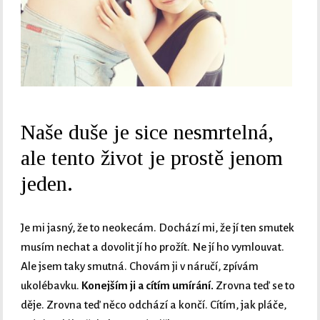
Naše duše je sice nesmrtelná,
ale tento život je prostě jenom
jeden.
Je mi jasný, že to neokecám. Dochází mi, že jí ten smutek
musím nechat a dovolit jí ho prožít. Ne jí ho vymlouvat.
Ale jsem taky smutná. Chovám ji v náručí, zpívám
ukolébavku.
Konejším ji a cítím umírání.
Zrovna teď se to
děje. Zrovna teď něco odchází a končí. Cítím, jak pláče,