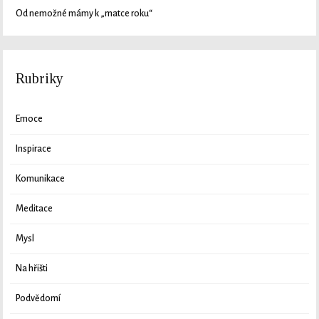
Od nemožné mámy k „matce roku“
Rubriky
Emoce
Inspirace
Komunikace
Meditace
Mysl
Na hřišti
Podvědomí