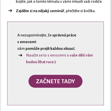
bojíte, jak o tomto tématu s vámi mluvili vaši rodiče.
Zajděte si na nějaký seminář
, přečtěte si knížku.
A nezapomínejte, že
správná práce
s emocemi
vám
pomůže projít každou situací.
Naučte se to s emocemi a
vaše děti vám
budou líbat ruce:)
ZAČNETE TADY