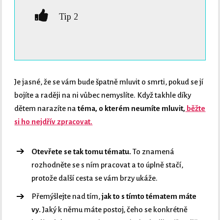
Tip 2
Je jasné, že se vám bude špatně mluvit o smrti, pokud se jí
bojíte a raději na ni vůbec nemyslíte. Když takhle díky
dětem narazíte na
téma, o kterém neumíte mluvit,
běžte
si ho nejdřív zpracovat.
Otevřete se tak tomu tématu.
To znamená
rozhodněte se s ním pracovat a to úplně stačí,
protože další cesta se vám brzy ukáže.
Přemýšlejte nad tím,
jak to s tímto tématem máte
vy.
Jaký k němu máte postoj, čeho se konkrétně