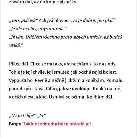
zpívám dál, až do konce písničky.
„
Teri, pláčeš?“
Zakývá hlavou.
„To je dobře, jen plač.“
„Já ale nechci, abys umřela.“
„
Já vím. Udělám všechno proto, abych umřela, až budeš
velká.“
Pláče dál. Chce se mi taky, ale nechám si to na jindy.
Tohle je její chvíle, její smutek, její odcházející bolest.
Vypouští ho. Pevně a něžně ji držím a kolébám. Pomalu,
pomalu přestává.
Cítím, jak se uvolňuje.
Kouká na mě,
v očích úlevu a klid. Usmívá se očima. Kolíbám dál.
„
Už je ti líp?“
„Jo.“
Bingo!
Takhle jednoduchý to přátelé je!