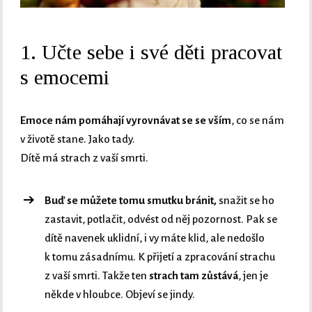
1. Učte sebe i své děti pracovat
s emocemi
Emoce nám pomáhají vyrovnávat se se vším
, co se nám
v životě stane. Jako tady.
Dítě má strach z vaší smrti.
Buď se můžete tomu smutku bránit,
snažit se ho
zastavit, potlačit, odvést od něj pozornost. Pak se
dítě navenek uklidní, i vy máte klid, ale nedošlo
k tomu zásadnímu. K přijetí a zpracování strachu
z vaší smrti. Takže ten
strach tam zůstává
, jen je
někde v hloubce. Objeví se jindy.