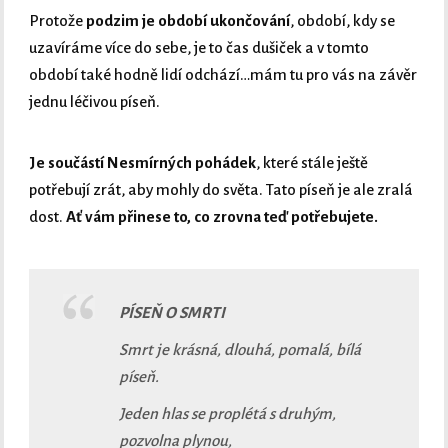
Protože
podzim je období ukončování
, období, kdy se
uzavíráme více do sebe, je to čas dušiček a v tomto
období také hodně lidí odchází…mám tu pro vás na závěr
jednu léčivou píseň.
Je součástí Nesmírných pohádek
, které stále ještě
potřebují zrát, aby mohly do světa. Tato píseň je ale zralá
dost.
Ať vám přinese to, co zrovna teď potřebujete.
PÍSEŇ O SMRTI
Smrt je krásná, dlouhá, pomalá, bílá
píseň.
Jeden hlas se proplétá s druhým,
pozvolna plynou,