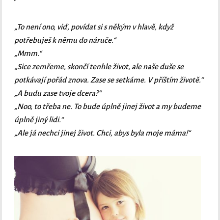
„To není ono, viď, povídat si s někým v hlavě, když
potřebuješ k němu do náruče.“
„Mmm.“
„Sice zemřeme, skončí tenhle život, ale naše duše se
potkávají pořád znova. Zase se setkáme. V příštím životě.“
„A budu zase tvoje dcera?“
„Noo, to třeba ne. To bude úplně jinej život a my budeme
úplně jiný lidi.“
„Ale já nechci jinej život. Chci, abys byla moje máma!“