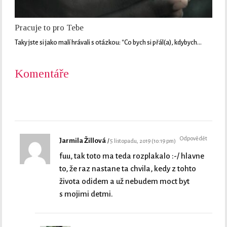
Pracuje to pro Tebe
Taky jste si jako malí hrávali s otázkou: "Co bych si přál(a), kdybych…
Komentáře
Odpovědět
Jarmila Žillová
5 listopadu, 2019 (10:19 pm)
fuu, tak toto ma teda rozplakalo :-/ hlavne
to, že raz nastane ta chvila, kedy z tohto
života odidem a už nebudem moct byt
s mojimi detmi.