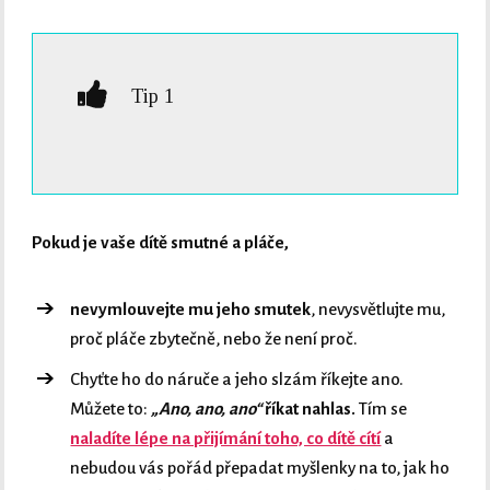
Tip 1
Pokud je vaše dítě smutné a pláče,
nevymlouvejte mu jeho smutek
, nevysvětlujte mu,
proč pláče zbytečně, nebo že není proč.
Chyťte ho do náruče a jeho slzám říkejte ano.
Můžete to:
„Ano, ano, ano“
říkat nahlas.
Tím se
naladíte lépe na přijímání toho, co dítě cítí
a
nebudou vás pořád přepadat myšlenky na to, jak ho