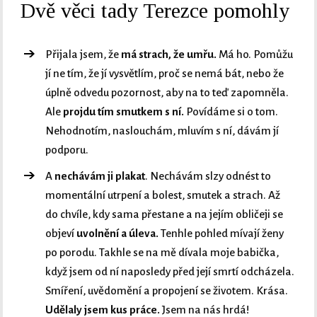
Dvě věci tady Terezce pomohly
Přijala jsem, že
má strach, že umřu.
Má ho. Pomůžu
jí ne tím, že jí vysvětlím, proč se nemá bát, nebo že
úplně odvedu pozornost, aby na to teď zapomněla.
Ale
projdu tím smutkem s ní.
Povídáme si o tom.
Nehodnotím, naslouchám, mluvím s ní, dávám jí
podporu.
A
nechávám ji plakat
. Nechávám slzy odnést to
momentální utrpení a bolest, smutek a strach. Až
do chvíle, kdy sama přestane a na jejím obličeji se
objeví
uvolnění a úleva.
Tenhle pohled mívají ženy
po porodu. Takhle se na mě dívala moje babička,
když jsem od ní naposledy před její smrtí odcházela.
Smíření, uvědomění a propojení se životem. Krása.
Udělaly jsem kus práce.
Jsem na nás hrdá!