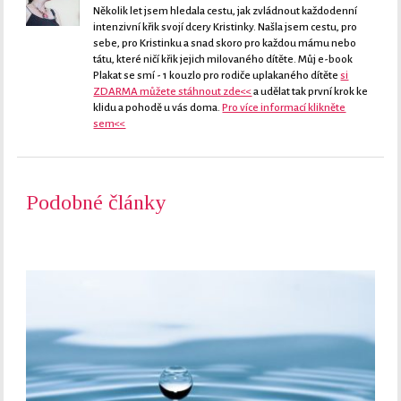
Několik let jsem hledala cestu, jak zvládnout každodenní
intenzivní křik svojí dcery Kristinky. Našla jsem cestu, pro
sebe, pro Kristinku a snad skoro pro každou mámu nebo
tátu, které ničí křik jejich milovaného dítěte. Můj e-book
Plakat se smí - 1 kouzlo pro rodiče uplakaného dítěte
si
ZDARMA můžete stáhnout zde<<
a udělat tak první krok ke
klidu a pohodě u vás doma.
Pro více informací klikněte
sem<<
Podobné články