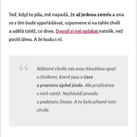
Teď, když to píšu, mě napadá, že
až jednou zemřu
a ona
se s tím bude vypořádávat, vzpomene si na tuhle chvíli
a udělá totéž, co dnes.
Dovolí si mě oplakat
natolik, než
pocítí úlevu. A že budu s ní.
Některé chvíle nás svou hloubkou spojí
s chvílemi, které jsou
v čase
a prostoru úplně jinde
. Ale prožíváme
v nich totéž. Nejhlubší pravdu
a podstatu života. A to byla přesně tato
chvíle.