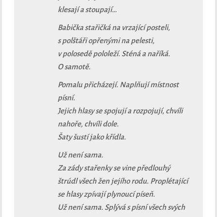
klesají a stoupají…
Babička stařičká na vrzající posteli,
s polštáři opřenými na pelesti,
v polosedě pololeží. Sténá a naříká.
O samotě.
Pomalu přicházejí. Naplňují místnost
písní.
Jejich hlasy se spojují a rozpojují, chvíli
nahoře, chvíli dole.
Šaty šustí jako křídla.
Už není sama.
Za zády stařenky se vine předlouhý
štrúdl všech žen jejího rodu. Proplétající
se hlasy zpívají plynoucí píseň.
Už není sama. Splývá s písní všech svých