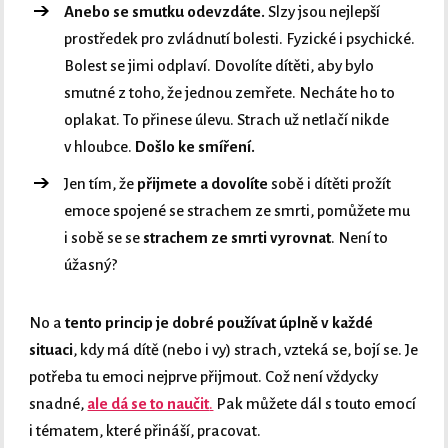
Anebo se smutku odevzdáte.
Slzy jsou nejlepší
prostředek pro zvládnutí bolesti. Fyzické i psychické.
Bolest se jimi odplaví. Dovolíte dítěti, aby bylo
smutné z toho, že jednou zemřete. Necháte ho to
oplakat. To přinese úlevu. Strach už netlačí nikde
v hloubce.
Došlo ke smíření.
Jen tím, že
přijmete a dovolíte
sobě i dítěti prožít
emoce spojené se strachem ze smrti, pomůžete mu
i sobě se se
strachem ze smrti vyrovnat
. Není to
úžasný?
No a
tento princip je dobré používat úplně v každé
situaci
, kdy má dítě (nebo i vy) strach, vzteká se, bojí se. Je
potřeba tu emoci nejprve přijmout. Což není vždycky
snadné,
ale dá se to naučit
.
Pak můžete dál s touto emocí
i tématem, které přináší, pracovat.