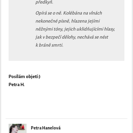
předkyň.
Opírá se o ně. Kolébána na vlnách
nekonečné písně, hlazena jejími
něžnými tóny, jejich uklidňujícími hlasy,
jak v bezpečí dělohy, nechává se nést
k bráně smrti.
Posílám objetí:)
Petra H.
Petra Hanelová