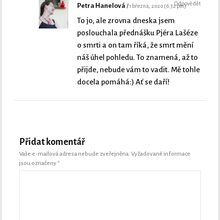
Odpovědět
Petra Hanelová
1 března, 2020 (6:32 pm)
To jo, ale zrovna dneska jsem
poslouchala přednášku Pjéra Lašéze
o smrti a on tam říká, že smrt mění
náš úhel pohledu. To znamená, až to
přijde, nebude vám to vadit. Mě tohle
docela pomáhá:) Ať se daří!
Přidat komentář
Vaše e-mailová adresa nebude zveřejněna.
Vyžadované informace
jsou označeny
*