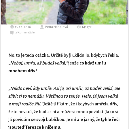
15.12. 2016
Petra Hanelová
14117x
2 Komentáře
No, to je teda otázka. Určitě by ji uklidnilo, kdybych řekla:
„Neboj, umřu, až budeš velká,“
jenže
co když umřu
mnohem dřív
?
„Nikdo neví, kdy umře. Asi jo, asi umřu, až budeš velká, ale
slíbit ti to nemůžu. Většinou to tak je. Hele, já jsem velká
a moji rodiče žijí.“
Ještě jí říkám, že i kdybych umřela dřív,
že to nevadí, že budu s ní a může si mnou povídat. Jako si
já povídám se svojí babičkou. Je mi ale jasný, že
tyhle řeči
jsou teď Terezce k ničemu.