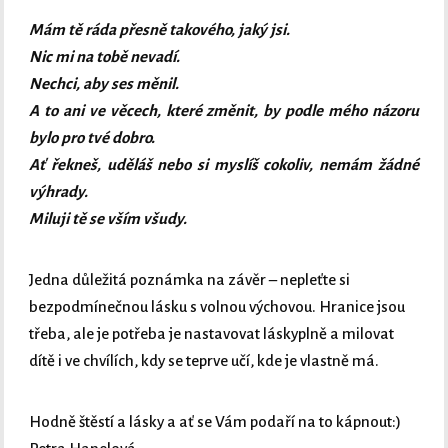
Mám tě ráda přesně takového, jaký jsi.
Nic mi na tobě nevadí.
Nechci, aby ses měnil.
A to ani ve věcech, které změnit, by podle mého názoru
bylo pro tvé dobro.
Ať řekneš, uděláš nebo si myslíš cokoliv, nemám žádné
výhrady.
Miluji tě se vším všudy.
Jedna důležitá poznámka na závěr – nepleťte si
bezpodmínečnou lásku s volnou výchovou. Hranice jsou
třeba, ale je potřeba je nastavovat láskyplně a milovat
dítě i ve chvílích, kdy se teprve učí, kde je vlastně má.
Hodně štěstí a lásky a ať se Vám podaří na to kápnout:)