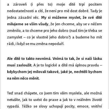
a zároveň (i přes to) moje dítě trpí pocitem
nedostatečnosti a cítí, že není pro mě dost dobré. Tady je
jedna zásadní věc.
My si můžeme myslet, že své dítě
milujeme se vším všudy
, že jen chceme, aby se v něčem
změnilo, a to chceme pro jeho dobro (nad tím je třeba se
zamyslet – co je vlastně jeho dobro?) a budeme ho mít
rádi, i když se mu změna nepodaří.
Ale dítě to takto nevnímá. Vnímá to tak, že si naši lásku
musí zasloužit.
A je to logické a dítě má úplnou pravdu –
kdybychom jej milovali takové, jaké je, nechtěli bychom
na něm něco měnit.
Teď snad chápete, co jsem tím vším myslela, ale možná
netušíte, jak to uvést do praxe a jak to v reálném životě
vypadá. Těžko se slovy uchopují pocity, emoce, vnitřní