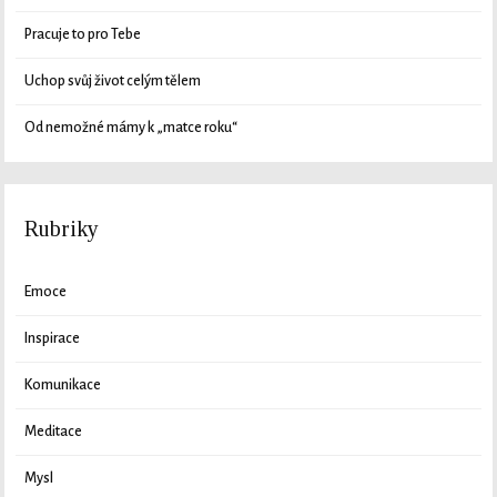
Pracuje to pro Tebe
Uchop svůj život celým tělem
Od nemožné mámy k „matce roku“
Rubriky
Emoce
Inspirace
Komunikace
Meditace
Mysl