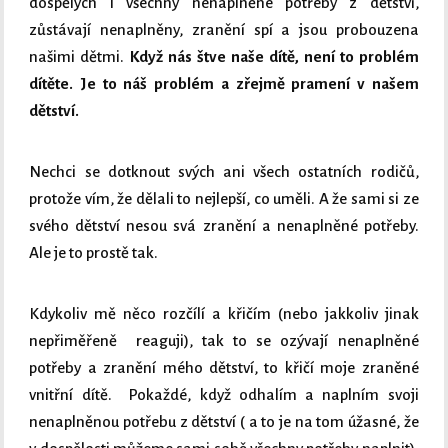
dospělých i všechny nenaplněné potřeby z dětství,
zůstávají nenaplněny, zranění spí a jsou probouzena
našimi dětmi.
Když nás štve naše dítě, není to problém
dítěte. Je to náš problém a zřejmě pramení v našem
dětství.
Nechci se dotknout svých ani všech ostatních rodičů,
protože vím, že dělali to nejlepší, co uměli. A že sami si ze
svého dětství nesou svá zranění a nenaplněné potřeby.
Ale je to prostě tak.
Kdykoliv mě něco rozčílí a křičím (nebo jakkoliv jinak
nepřiměřeně reaguji), tak to se ozývají nenaplněné
potřeby a zranění mého dětství, to křičí moje zraněné
vnitřní dítě. Pokaždé, když odhalím a naplním svoji
nenaplněnou potřebu z dětství ( a to je na tom úžasné, že