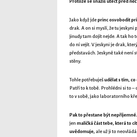
Protože se snažíš utéct před něč
Jako když jde
princ osvobodit pr
drak. A on si myslí, že tu jeskyni
jinudy tam dojít nejde. A tak ho 
do ní vejít. V jeskyni je drak, kte
představách. Jeskyně také není str
stěny.
Tohle potřebuješ
udělat s tím, co 
Patří to k tobě. Prohlédni si to – d
to v sobě, jako laboratorního kře
Pak to přestane být nepříjemné
jen
maličká část tebe, která to cít
uvědomuje,
ale už ji to neovládá