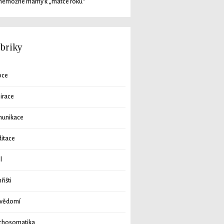
nemožné mámy k „matce roku“
briky
oce
pirace
unikace
itace
l
řišti
vědomí
chosomatika