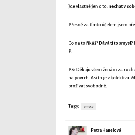
Jde vlastně jen o to,
nechat v sobě
Přesně za tímto účelem jsem před
Co na to říkáš?
Dává ti to smysl?
P.
PS: Děkuju všem ženám za rozhov
na povrch. Asi to je v kolektivu. 
prožívat svobodně.
Tagy:
emoce
Petra Hanelová