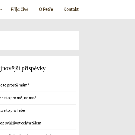
Přijď živě
O Petře
Kontakt
jnovější příspěvky
le to prostě mám?
e se to pro mě, ne mně
cuje to pro Tebe
op svůj život celým tělem