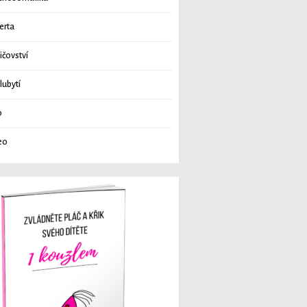
erta
ičovství
lubytí
o
eo