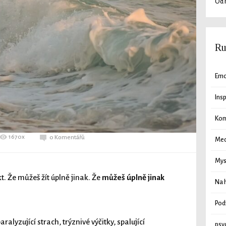
Od 
Ru
Em
Ins
Kom
1670x
0 Komentářů
Med
Mys
kt. Že můžeš žít úplně jinak. Že
můžeš úplně jinak
Na h
Pod
aralyzující strach, trýznivé výčitky, spalující
psy