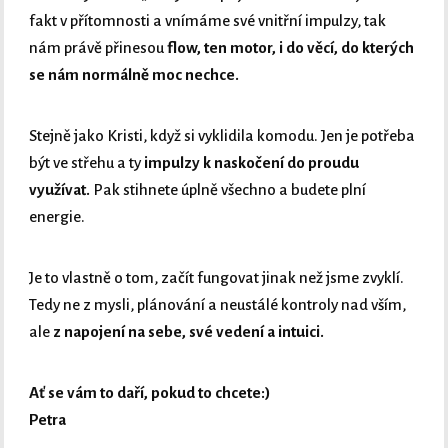
fakt v přítomnosti a vnímáme své vnitřní impulzy, tak
nám právě přinesou
flow, ten motor, i do věcí, do kterých
se nám normálně moc nechce.
Stejně jako Kristi, když si vyklidila komodu. Jen je potřeba
být ve střehu a ty
impulzy k naskočení do proudu
využívat.
Pak stihnete úplně všechno a budete plní
energie.
Je to vlastně o tom, začít fungovat jinak než jsme zvyklí.
Tedy ne z mysli, plánování a neustálé kontroly nad vším,
ale
z napojení na sebe, své vedení a intuici.
Ať se vám to daří, pokud to chcete:)
Petra