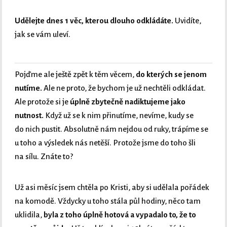
Udělejte dnes 1 věc, kterou dlouho odkládáte.
Uvidíte,
jak se vám uleví.
Pojďme ale ještě zpět k těm věcem,
do kterých se jenom
nutíme.
Ale ne proto, že bychom je už nechtěli odkládat.
Ale protože si je
úplně zbytečně nadiktujeme jako
nutnost.
Když už se k nim přinutíme, nevíme, kudy se
do nich pustit. Absolutně nám nejdou od ruky, trápíme se
u toho a výsledek nás netěší. Protože jsme do toho šli
na sílu. Znáte to?
Už asi měsíc jsem chtěla po Kristi, aby si udělala pořádek
na komodě. Vždycky u toho stála půl hodiny, něco tam
uklidila,
byla z toho úplně hotová a vypadalo to, že to