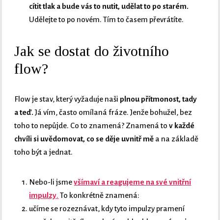
cítit tlak a bude vás to nutit, udělat to po starém.
Udělejte to po novém. Tím to časem převrátíte.
Jak se dostat do životního
flow?
Flow je stav, který vyžaduje naši
plnou přítmonost, tady
a teď.
Já vím, často omílaná fráze. Jenže bohužel, bez
toho to nepůjde. Co to znamená? Znamená to
v každé
chvíli si uvědomovat, co se děje uvnitř mě
a na základě
toho být a jednat.
Nebo-li jsme
všímaví a reagujeme na své vnitřní
impulzy
.
To konkrétně znamená:
učíme se rozeznávat, kdy tyto impulzy pramení