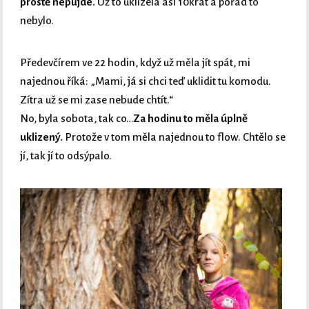
prostě nepůjde.
Už to uklízela asi 10krát a pořád to
nebylo.
Předevčírem ve 22 hodin, když už měla jít spát, mi
najednou říká: „Mami, já si chci teď uklidit tu komodu.
Zítra už se mi zase nebude chtít.“
No, byla sobota, tak co…
Za hodinu to měla úplně
uklizený.
Protože v tom měla najednou to flow. Chtělo se
jí, tak jí to odsýpalo.