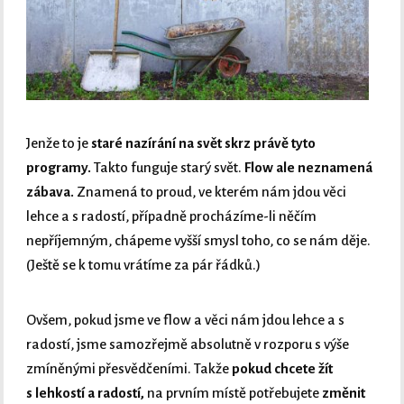
Jenže to je
staré nazírání na svět skrz právě tyto
programy.
Takto funguje starý svět.
Flow ale neznamená
zábava.
Znamená to proud, ve kterém nám jdou věci
lehce a s radostí, případně procházíme-li něčím
nepříjemným, chápeme vyšší smysl toho, co se nám děje.
(Ještě se k tomu vrátíme za pár řádků.)
Ovšem, pokud jsme ve flow a věci nám jdou lehce a s
radostí, jsme samozřejmě absolutně v rozporu s výše
zmíněnými přesvědčeními. Takže
pokud chcete žít
s lehkostí a radostí,
na prvním místě potřebujete
změnit