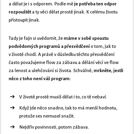
a dělat je i s odporem. Podle mě
je potřeba ten odpor
rozpouštět
a ty věci dělat prostě jinak. K celému životu
přistoupit jinak.
Tady je fajn si uvědomit, že
máme v sobě spoustu
podvědomých programů a přesvědčení
o tom, jak to
v životě chodí. A právě v důsledku těchto přesvědčení
často považujeme flow za zábavu a dělání věcí ve flow
za lenost a ulehčování si života. Schválně,
mrkněte, jestli
něco z toho není váš program:
V životě prostě musíš dělat i to, co tě nebaví.
Když jde něco snadno, tak to má menší hodnotu,
protože ses nemusel snažit.
Nejdřív povinnosti, potom zábava.