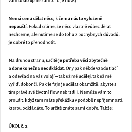
vám to šlo úplně samo. To je flow.)
Nemá cenu dělat něco, k čemu nás to vyloženě
nepouští.
Pokud cítíme, že něco vlastně vůbec dělat
nechceme, ale nutíme se do toho z pochybných důvodů,
je dobré to přehodnotit.
Na druhou stranu,
určitě je potřeba věci zbytečně
a donekonečna neodkládat.
Ony pak někde vzadu tlačí
a odevšad na vás volají – tak už mě udělej, tak už mě
vyřiď, dokonči. Pak je fajn je udělat okamžitě, abyste si
tím právě své životní flow nebrzdili. Nemůže vám to
proudit, když tam máte překážku v podobě nepříjemnosti,
kterou odkládáte. To určitě znáte sami dobře. Takže:
ÚKOL č. 2
: