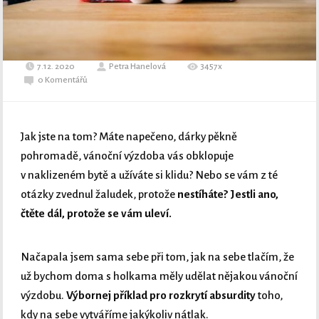
7.12. 2020
Petra Hanelová
3457x
0 Komentářů
Jak jste na tom? Máte napečeno, dárky pěkně
pohromadě, vánoční výzdoba vás obklopuje
v naklizeném bytě a užíváte si klidu? Nebo se vám z té
otázky zvednul žaludek, protože
nestíháte? Jestli ano,
čtěte dál, protože se vám uleví.
Načapala jsem sama sebe při tom, jak na sebe tlačím, že
už bychom doma s holkama měly udělat nějakou vánoční
výzdobu.
Výbornej příklad pro rozkrytí absurdity
toho,
kdy na sebe vytváříme jakýkoliv nátlak.