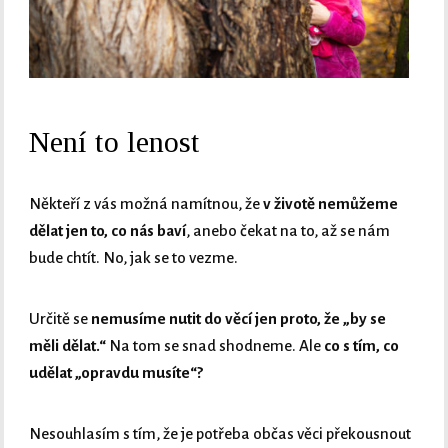
Není to lenost
Někteří z vás možná namítnou, že
v životě nemůžeme
dělat jen to, co nás baví
, anebo čekat na to, až se nám
bude chtít. No, jak se to vezme.
Určitě se
nemusíme nutit do věcí jen proto, že „by se
měli dělat.“
Na tom se snad shodneme. Ale
co s tím, co
udělat „opravdu musíte“?
Nesouhlasím s tím, že je potřeba občas věci překousnout