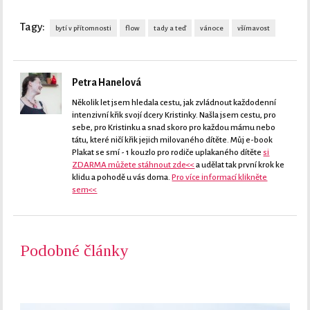
Tagy:
bytí v přítomnosti
flow
tady a teď
vánoce
všímavost
Petra Hanelová
Několik let jsem hledala cestu, jak zvládnout každodenní
intenzivní křik svojí dcery Kristinky. Našla jsem cestu, pro
sebe, pro Kristinku a snad skoro pro každou mámu nebo
tátu, které ničí křik jejich milovaného dítěte. Můj e-book
Plakat se smí - 1 kouzlo pro rodiče uplakaného dítěte
si
ZDARMA můžete stáhnout zde<<
a udělat tak první krok ke
klidu a pohodě u vás doma.
Pro více informací klikněte
sem<<
Podobné články