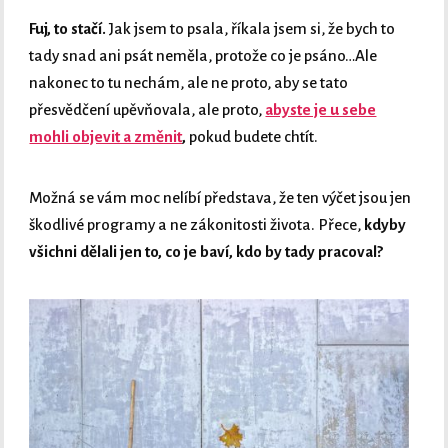
Fuj, to stačí.
Jak jsem to psala, říkala jsem si, že bych to
tady snad ani psát neměla, protože co je psáno…Ale
nakonec to tu nechám, ale ne proto, aby se tato
přesvědčení upěvňovala, ale proto,
abyste je u sebe
mohli objevit a změnit
,
pokud budete chtít.
Možná se vám moc nelíbí představa, že ten výčet jsou jen
škodlivé programy a ne zákonitosti života. Přece,
kdyby
všichni dělali jen to, co je baví, kdo by tady pracoval?