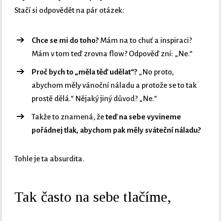
Stačí si odpovědět na pár otázek:
Chce se mi do toho?
Mám na to chuť a inspiraci?
Mám v tom teď zrovna flow? Odpověď zní: „Ne.“
Proč bych to „měla těď udělat“?
„No proto,
abychom měly vánoční náladu a protože se to tak
prostě dělá.“ Nějaký jiný důvod? „Ne.“
Takže to znamená, že
teď na sebe vyvineme
pořádnej tlak, abychom pak měly sváteční náladu?
Tohle je ta absurdita.
Tak často na sebe tlačíme,