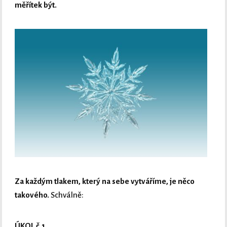
měřítek být.
Za každým tlakem, který na sebe vytváříme, je něco
takového.
Schválně:
ÚKOL č.1