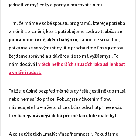
jednotlivé myšlenky a pocity a pracovat s nimi.
Tím, že máme v sobě spoustu programů, které je potřeba
změnit a zranění, která potřebujeme uzdravit,
občas se
pohrabeme i v nějakém bahýnku,
sáhneme si na dno,
potkáme se se svými stíny. Ale procházíme tím s jistotou,
že jdeme správně a s důvěrou, že to má vyšší smysl. To
nám dodává i
v těch nejhorších situacích jakousi lehkost
a vnitřní radost.
Takže je úplně bezpředmětné tady řešit, jestli někdo musí,
nebo nemusí do práce. Pokud jste v životním flow,
následujete ho – a že to chce občas odvahu! přinese vás
to
v tu nejsprávnější dobu přesně tam, kde máte být
.
A co se týče těch „malých“nepříjemností“. Pokud jsme