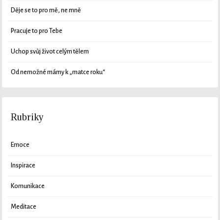
Děje se to pro mě, ne mně
Pracuje to pro Tebe
Uchop svůj život celým tělem
Od nemožné mámy k „matce roku“
Rubriky
Emoce
Inspirace
Komunikace
Meditace