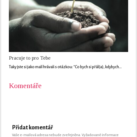
Pracuje to pro Tebe
Taky jste si jako malí hrávali s otázkou: "Co bych si přál(a), kdybych…
Komentáře
Přidat komentář
Vaše e-mailová adresa nebude zveřejněna.
Vyžadované informace