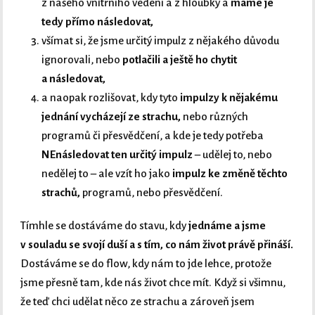
z našeho vnitřního vedení a z hloubky a
máme je
tedy přímo následovat,
všímat si, že jsme určitý impulz z nějakého důvodu
ignorovali, nebo
potlačili a ještě ho chytit
a následovat,
a naopak rozlišovat, kdy tyto
impulzy k nějakému
jednání vycházejí ze strachu,
nebo různých
programů či přesvědčení, a kde je tedy potřeba
NEnásledovat ten určitý impulz
– udělej to, nebo
nedělej to – ale vzít ho jako
impulz ke změně těchto
strachů,
programů, nebo přesvědčení.
Tímhle se dostáváme do stavu, kdy
jednáme a jsme
v souladu se svojí duší a s tím, co nám život právě přináší.
Dostáváme se do flow, kdy nám to jde lehce, protože
jsme přesně tam, kde nás život chce mít. Když si všimnu,
že teď chci udělat něco ze strachu a zároveň jsem