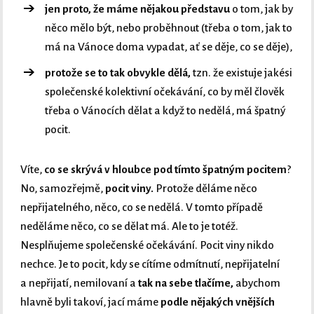
jen proto, že máme nějakou představu
o tom, jak by
něco mělo být, nebo proběhnout (třeba o tom, jak to
má na Vánoce doma vypadat, ať se děje, co se děje),
protože se to tak obvykle dělá,
tzn. že existuje jakési
společenské kolektivní očekávání, co by měl člověk
třeba o Vánocích dělat a když to nedělá, má špatný
pocit.
Víte,
co se skrývá v hloubce pod tímto špatným pocitem
?
No, samozřejmě,
pocit viny.
Protože děláme něco
nepřijatelného, něco, co se nedělá. V tomto případě
neděláme něco, co se dělat má. Ale to je totéž.
Nesplňujeme společenské očekávání. Pocit viny nikdo
nechce. Je to pocit, kdy se cítíme odmítnutí, nepřijatelní
a nepřijatí, nemilovaní a
tak na sebe tlačíme,
abychom
hlavně byli takoví, jací máme
podle nějakých vnějších