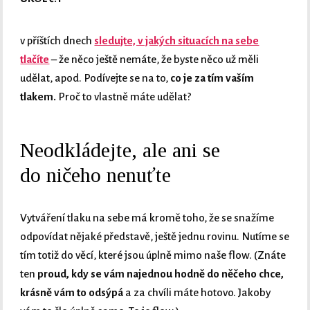
v příštích dnech
sledujte, v jakých situacích na sebe
tlačíte
– že něco ještě nemáte, že byste něco už měli
udělat, apod. Podívejte se na to,
co je za tím vaším
tlakem.
Proč to vlastně máte udělat?
Neodkládejte, ale ani se
do ničeho nenuťte
Vytváření tlaku na sebe má kromě toho, že se snažíme
odpovídat nějaké představě, ještě jednu rovinu. Nutíme se
tím totiž do věcí, které jsou úplně mimo naše flow. (Znáte
ten
proud, kdy se vám najednou hodně do něčeho chce,
krásně vám to odsýpá
a za chvíli máte hotovo. Jakoby