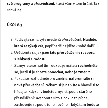
své programy a přesvědčení,
která vám v tom brání. Tak
schválně:
ÚKOL č. 3
Podívejte se na výše uvedená přesvědčení.
Najděte,
která se týkají vás,
popřípadě najděte v sobě další.
Uvědomte si, jak
jsou tato přesvědčení v rozporu
s lehkostí
a radostí.
Zamyslete se nad tím, odkud je máte a
rozhodněte
se, jestli si je chcete ponechat, nebo je změnit.
Pokud se rozhodnete pro změnu,
naforumulte si
nová přesvědčení.
Někam si je napište a hlavně si to
hlídejte. Kdykoliv budete „myslet, podle starého
přesvědčení“ uvědomte si to a pokud to půjde,
zachovejte se podle toho nového. I když tam
budete