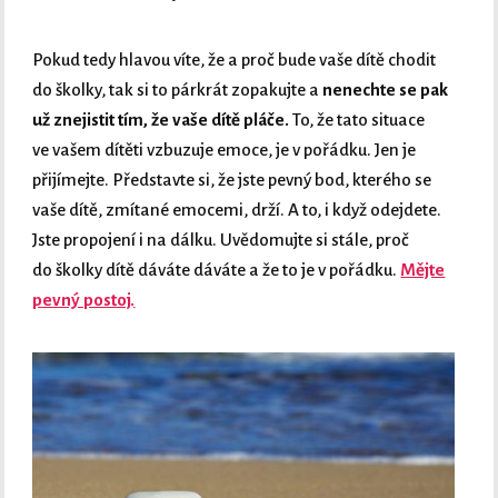
Pokud tedy hlavou víte, že a proč bude vaše dítě chodit
do školky, tak si to párkrát zopakujte a
nenechte se pak
už znejistit tím, že vaše dítě pláče.
To, že tato situace
ve vašem dítěti vzbuzuje emoce, je v pořádku. Jen je
přijímejte. Představte si, že jste pevný bod, kterého se
vaše dítě, zmítané emocemi, drží. A to, i když odejdete.
Jste propojení i na dálku. Uvědomujte si stále, proč
do školky dítě dáváte dáváte a že to je v pořádku.
Mějte
pevný postoj.