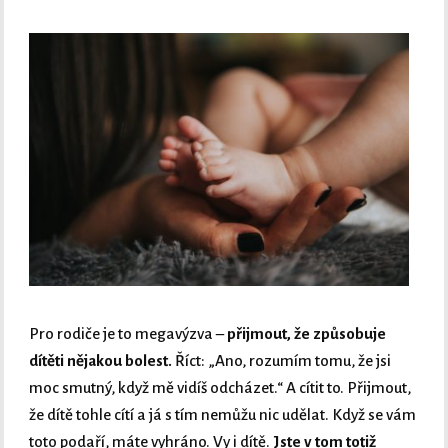
Pro rodiče je to megavýzva –
přijmout, že způsobuje
dítěti nějakou bolest.
Říct: „Ano, rozumím tomu, že jsi
moc smutný, když mě vidíš odcházet.“ A cítit to. Přijmout,
že dítě tohle cítí a já s tím nemůžu nic udělat. Když se vám
toto podaří, máte vyhráno. Vy i dítě.
Jste v tom totiž