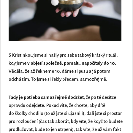
S Kristinkou jsme si našly pro sebe takový krátký rituál,
kdy jsme
v objetí společně, pomalu, napočítaly do 10.
Věděla, že až řekneme 10, dáme si pusu a já potom
odcházím. To jsme si řekly předem, samozřejmě.
Tady je potřeba samozřejmě dodržet
, že po té desítce
opravdu odejdete. Pokud víte, že chcete, aby dítě
do školky chodilo (to už jste si ujasnili), dali jste si prostor
pro rozloučení (čas tak akorát, kdy víte, že když to budete
prodlužovat, bude to jen utrpení), tak víte, že už vám fakt