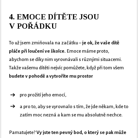
4. EMOCE DÍTĚTE JSOU
V POŘÁDKU
To už jsem zmiňovala na začátku –
je ok, že vaše dítě
pláče při loučení ve školce.
Emoce máme proto,
abychom se díky nim vyrovnávali s různými situacemi.
Takže vašemu dítěti nejvíc pomůžete, když při tom všem
budete v pohodě a vytvoříte mu prostor
pro prožití jeho emocí,
a pro to, aby se vyrovnalo s tím, že jde někam, kde to
zatím moc nezná a kam se mu absolutně nechce.
Pamatujete?
Vy jste ten pevný bod, o který se pak může