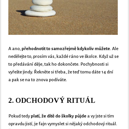
A ano,
přehodnotit to samozřejmě kdykoliv můžete
. Ale
nedělejte to, prosím vás, každé ráno ve školce. Když už se
to předávání děje, tak ho dokončete. Pochybnosti si
vyřešte jindy. Řekněte si třeba, že teď tomu dáte 14 dní
a pak se na to znova podíváte.
2. ODCHODOVÝ RITUÁL
Pokud tedy
platí, že dítě do školky půjde
a vy jste si tím
opravdu jistí, je fajn vymyslet si nějaký odchodový rituál.