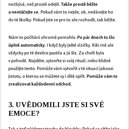
nezbývá, než prostě odejít.
Takže prostě běžte
a neotáčejte se.
Pokud vám to nejde, ok, nedávejte ho
do té školky. Pokud jste se pro to ale rozhodli, tak běžte.
Nám to počítání ohromě pomohlo.
Po pár dnech to šlo
úplně automaticky.
I když byly ještě slzičky. Kiki mě ale
vždycky po té desítce pustila a já šla. Za chvíli byla
v pohodě. Najděte, vytvořte si svůj rituál, nebo klidně
použijte tento. Pomůže vám vytvořit v té situaci jakousi
jistotu, o kterou se můžete vy i dítě opřít.
Pomůže vám to
zrealizovat každodenní odchod.
3. UVĚDOMILI JSTE SI SVÉ
EMOCE?
Tak a teď půjdeme trochu do hloubky. Pokud se cítíte jako