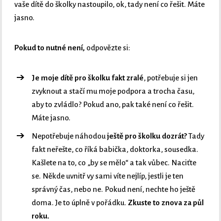
vaše dítě do školky nastoupilo, ok, tady není co řešit. Máte
jasno.
Pokud to nutné není,
odpovězte si:
Je moje dítě pro školku fakt zralé
, potřebuje si jen
zvyknout a stačí mu moje podpora a trocha času,
aby to zvládlo? Pokud ano, pak také není co řešit.
Máte jasno.
Nepotřebuje náhodou
ještě pro školku dozrát?
Tady
fakt neřešte, co říká babička, doktorka, sousedka.
Kašlete na to, co „by se mělo“ a tak vůbec. Naciťte
se. Někde uvnitř vy sami víte nejlíp, jestli je ten
správný čas, nebo ne. Pokud není, nechte ho ještě
doma. Je to úplně v pořádku.
Zkuste to znova za půl
roku.