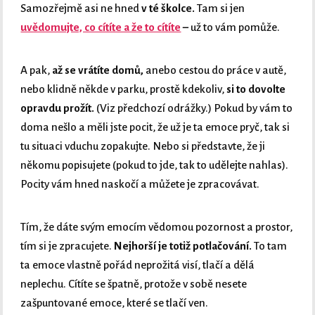
Samozřejmě asi ne hned
v té školce.
Tam si jen
uvědomujte, co cítíte a že to cítíte
–
už to vám pomůže.
A pak,
až se vrátíte domů,
anebo cestou do práce v autě,
nebo klidně někde v parku, prostě kdekoliv,
si to dovolte
opravdu prožít.
(Viz předchozí odrážky.) Pokud by vám to
doma nešlo a měli jste pocit, že už je ta emoce pryč, tak si
tu situaci vduchu zopakujte. Nebo si představte, že ji
někomu popisujete (pokud to jde, tak to udělejte nahlas).
Pocity vám hned naskočí a můžete je zpracovávat.
Tím, že dáte svým emocím vědomou pozornost a prostor,
tím si je zpracujete.
Nejhorší je totiž potlačování.
To tam
ta emoce vlastně pořád neprožitá visí, tlačí a dělá
neplechu. Cítíte se špatně, protože v sobě nesete
zašpuntované emoce, které se tlačí ven.