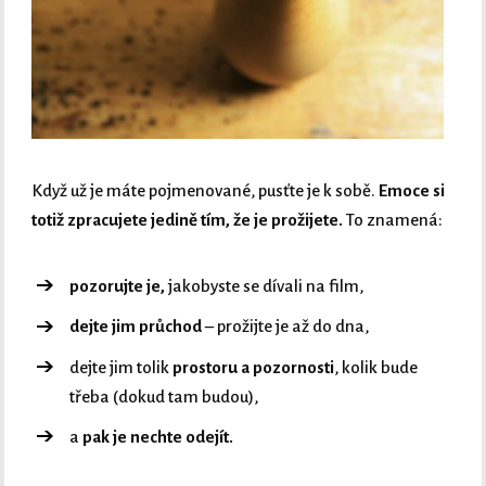
Když už je máte pojmenované, pusťte je k sobě.
Emoce si
totiž zpracujete jedině tím, že je prožijete.
To znamená:
pozorujte je,
jakobyste se dívali na film,
dejte jim průchod
– prožijte je až do dna,
dejte jim tolik
prostoru a pozornosti
, kolik bude
třeba (dokud tam budou),
a
pak je nechte odejít.