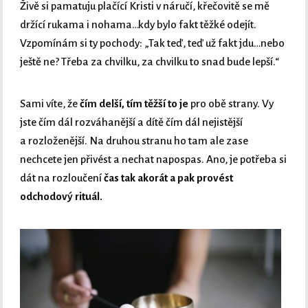
Živě si pamatuju plačící Kristi v náručí, křečovitě se mě
držící rukama i nohama…kdy bylo fakt těžké odejít.
Vzpomínám si ty pochody: „Tak teď, teď už fakt jdu…nebo
ještě ne? Třeba za chvilku, za chvilku to snad bude lepší.“
Sami víte, že
čím delší, tím těžší to je
pro obě strany. Vy
jste čím dál rozváhanější a dítě čím dál nejistější
a rozloženější. Na druhou stranu ho tam ale zase
nechcete jen přivést a nechat napospas. Ano, je potřeba si
dát na rozloučení
čas tak akorát a pak provést
odchodový rituál.