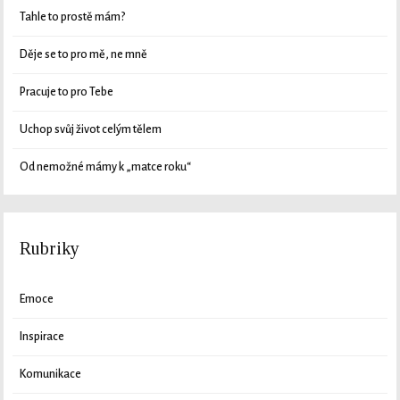
Tahle to prostě mám?
Děje se to pro mě, ne mně
Pracuje to pro Tebe
Uchop svůj život celým tělem
Od nemožné mámy k „matce roku“
Rubriky
Emoce
Inspirace
Komunikace