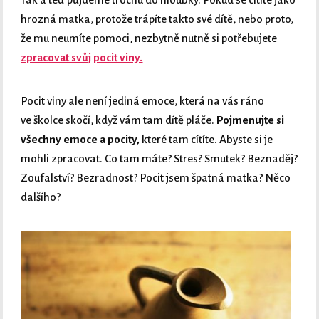
hrozná matka, protože trápíte takto své dítě, nebo proto,
že mu neumíte pomoci, nezbytně nutně si potřebujete
zpracovat svůj pocit viny.
Pocit viny ale není jediná emoce, která na vás ráno
ve školce skočí, když vám tam dítě pláče.
Pojmenujte si
všechny emoce a pocity,
které tam cítíte. Abyste si je
mohli zpracovat. Co tam máte? Stres? Smutek? Beznaděj?
Zoufalství? Bezradnost? Pocit jsem špatná matka? Něco
dalšího?