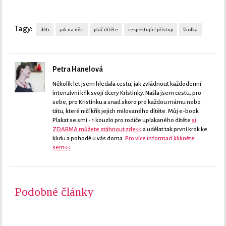
Tagy:
děti
jak na děti
pláč dítěte
respektující přístup
školka
Petra Hanelová
Několik let jsem hledala cestu, jak zvládnout každodenní
intenzivní křik svojí dcery Kristinky. Našla jsem cestu, pro
sebe, pro Kristinku a snad skoro pro každou mámu nebo
tátu, které ničí křik jejich milovaného dítěte. Můj e-book
Plakat se smí - 1 kouzlo pro rodiče uplakaného dítěte
si
ZDARMA můžete stáhnout zde<<
a udělat tak první krok ke
klidu a pohodě u vás doma.
Pro více informací klikněte
sem<<
Podobné články