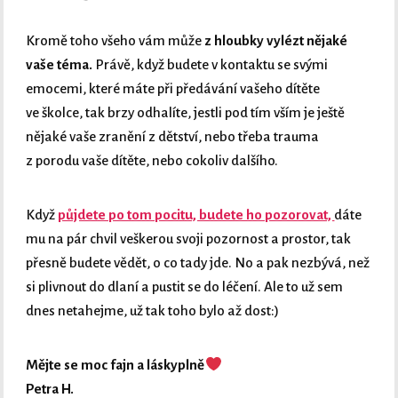
Kromě toho všeho vám může
z hloubky vylézt nějaké
vaše téma.
Právě, když budete v kontaktu se svými
emocemi, které máte při předávání vašeho dítěte
ve školce, tak brzy odhalíte, jestli pod tím vším je ještě
nějaké vaše zranění z dětství, nebo třeba trauma
z porodu vaše dítěte, nebo cokoliv dalšího.
Když
půjdete po tom pocitu, budete ho pozorovat,
dáte
mu na pár chvil veškerou svoji pozornost a prostor, tak
přesně budete vědět, o co tady jde. No a pak nezbývá, než
si plivnout do dlaní a pustit se do léčení. Ale to už sem
dnes netahejme, už tak toho bylo až dost:)
Mějte se moc fajn a láskyplně
Petra H.