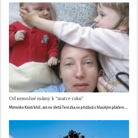
Od nemožné mámy k "matce roku"
Miminko Kristi křičí, ani ne 3letá Terezka se přidává s hlasitým pláčem.…