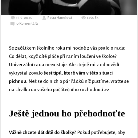
15.9. 2020
Petra Hanelová
12508x
0 Komentářů
Se začátkem školního roku mi hodně z vás psalo o radu:
Co dělat, když dítě pláče při raním loučení ve školce?
Univerzální rada neexistuje. Ale stejně mi z odpovědí
vykrystalizovalo
šest tipů, které vám v této situaci
píchnou.
Než se do nich o pár řádků níž pustíme, vraťte se
na chvilku do vašeho počátečního rozhodnutí >>
Ještě jednou ho přehodnoťte
Vážně chcete dát dítě do školky?
Pokud potřebujete, aby