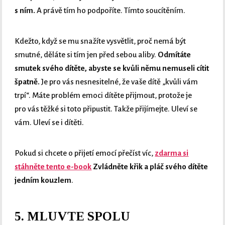
s ním.
A právě tím ho podpoříte. Tímto soucítěním.
Kdežto, když se mu snažíte vysvětlit, proč nemá být
smutné, děláte si tím jen před sebou aliby.
Odmítáte
smutek svého dítěte, abyste se kvůli němu nemuseli cítit
špatně.
Je pro vás nesnesitelné, že vaše dítě „kvůli vám
trpí“. Máte problém emoci dítěte přijmout, protože je
pro vás těžké si toto připustit. Takže přijímejte. Uleví se
vám. Uleví se i dítěti.
Pokud si chcete o přijetí emocí přečíst víc,
zdarma si
stáhněte tento e-book
Zvládněte křik a pláč svého dítěte
jedním kouzlem
.
5. MLUVTE SPOLU