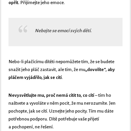
opřít.
Přijímejte jeho emoce.
Nebojte se emocí svých dětí.
Nebo-li plačícímu dítěti nepomůžete tím, že se budete
snažit jeho pláč zastavit, ale tím, že mu
„dovolíte“, aby
pláčem vyjádřilo, jak se cítí
.
Nevysvětlujte mu, proč nemá cítit to, co cítí
– tím ho
naštvete a vyvoláte v něm pocit, že mu nerozumíte. Jen
pochopte, jak se cítí. Uznejte jeho pocity. Tím mu dáte
potřebnou podporu. Dítě potřebuje vaše přijetí
a pochopení, ne řešení.