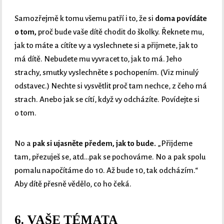
Samozřejmě k tomu všemu patří i to, že si
doma povídáte
o tom,
proč bude vaše dítě chodit do školky. Řeknete mu,
jak to máte a cítíte vy a vyslechnete si a přijmete, jak to
má dítě. Nebudete mu vyvracet to, jak to má. Jeho
strachy, smutky vyslechněte s pochopením. (Viz minulý
odstavec.) Nechte si vysvětlit proč tam nechce, z čeho má
strach. Anebo jak se cítí, když vy odcházíte. Povídejte si
o tom.
No a
pak si ujasněte předem, jak to bude.
„Přijdeme
tam, přezuješ se, atd…pak se pochováme. No a pak spolu
pomalu napočítáme do 10. Až bude 10, tak odcházím.“
Aby dítě přesně vědělo, co ho čeká.
6. VAŠE TÉMATA